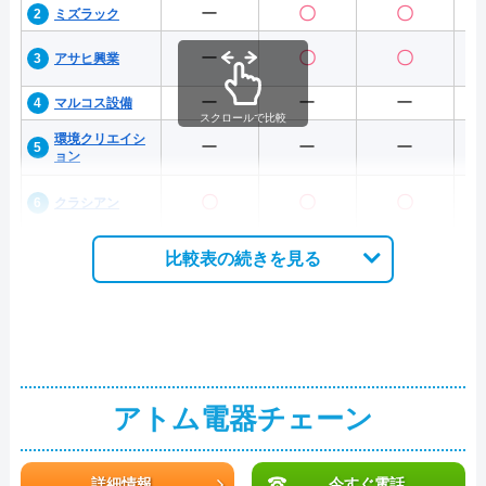
ー
〇
〇
ミズラック
ー
〇
〇
アサヒ興業
ー
ー
ー
マルコス設備
スクロールで比較
環境クリエイシ
ー
ー
ー
ョン
〇
〇
〇
クラシアン
比較表の続きを見る
アトム電器チェーン
詳細情報
今すぐ電話