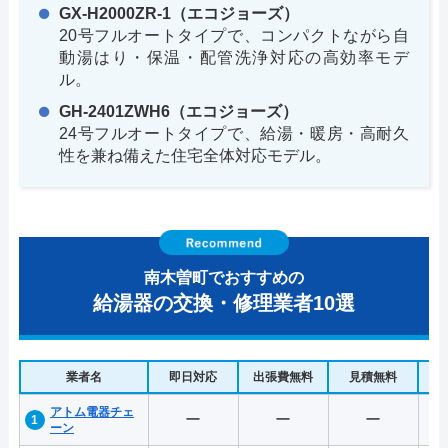
GX-H2000ZR-1（エコジョーズ）
20号フルオートタイプで、コンパクトながら自
動湯はり・保温・配管洗浄対応の高効率モデ
ル。
GH-2401ZWH6（エコジョーズ）
24号フルオートタイプで、給湯・暖房・高耐久
性を兼ね備えた住宅全体対応モデル。
南木曽町でおすすめの
給湯器の交換・修理業者10選
業者名
即日対応
出張費無料
見積無料
水
アトム電器チェ
ー
ー
ー
ーン