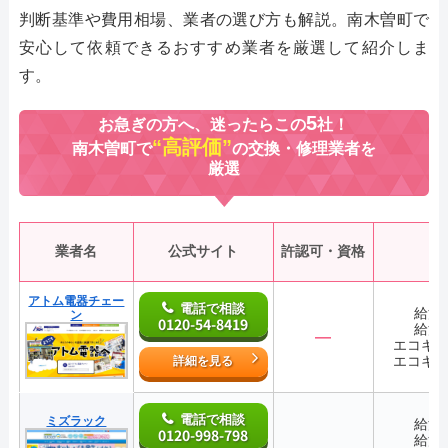
判断基準や費用相場、業者の選び方も解説。南木曽町で
安心して依頼できるおすすめ業者を厳選して紹介しま
す。
5
お急ぎの方へ、迷ったらこの
社！
“高評価”
南木曽町で
の交換・修理業者を
厳選
業者名
公式サイト
許認可・資格
アトム電器チェー
電話で相談
給湯
ン
0120-54-8419
給湯
―
エコキ
エコキ
詳細を見る
電話で相談
ミズラック
給湯
0120-998-798
給湯
―