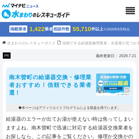
1,422
55,710
掲載業者
業者
相談件数
件以上
※2026年8月時点
水まわりのレスキューガイド
信頼できる給湯器修理業者・水道屋が見つか
PR
最終更新日： 2026.7.21
南木曽町の給湯器交換・修理業
者おすすめ！信頼できる業者
選！
◆本ページはアフィリエイトプログラムによる収益を得ています。
給湯器のエラーが出てお湯が使えない時は焦ってしまい
ますよね。南木曽町で迅速に対応する給湯器交換業者を
お探しなら、この記事をご覧ください。修理か交換かの