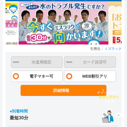
引用元：
ミズラック
水道局指定
カード決済可
電子マネー可
WEB割引アリ
詳細情報
チャット診断で
最適な業者を
ご提案
●到着時間
×
最短30分