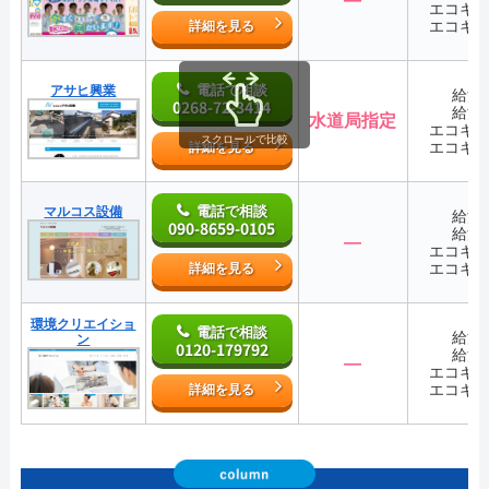
エコキ
エコキ
詳細を見る
電話で相談
アサヒ興業
給湯
0268-72-3414
給湯
水道局指定
エコキ
スクロールで比較
エコキ
詳細を見る
電話で相談
マルコス設備
給湯
090-8659-0105
給湯
―
エコキ
エコキ
詳細を見る
環境クリエイショ
電話で相談
給湯
ン
0120-179792
給湯
―
エコキ
エコキ
詳細を見る