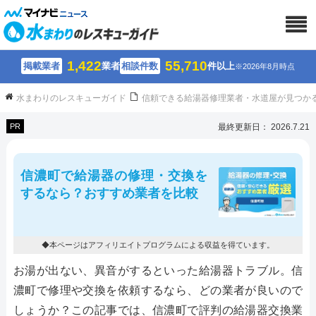
1,422
55,710
掲載業者
業者
相談件数
件以上
※2026年8月時点
水まわりのレスキューガイド
信頼できる給湯器修理業者・水道屋が見つか
PR
最終更新日： 2026.7.21
信濃町で給湯器の修理・交換を
するなら？おすすめ業者を比較
◆本ページはアフィリエイトプログラムによる収益を得ています。
お湯が出ない、異音がするといった給湯器トラブル。信
濃町で修理や交換を依頼するなら、どの業者が良いので
しょうか？この記事では、信濃町で評判の給湯器交換業