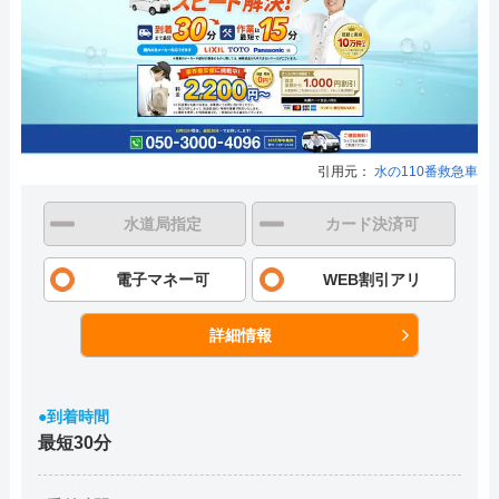
引用元：
水の110番救急車
水道局指定
カード決済可
電子マネー可
WEB割引アリ
詳細情報
●到着時間
最短30分