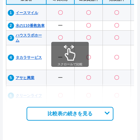
〇
〇
〇
イースマイル
ー
〇
〇
水の110番救急車
ハウスラボホー
〇
〇
〇
ム
ー
〇
〇
タカラサービス
スクロールで比較
ー
〇
〇
アサヒ興業
〇
〇
〇
クリーンライフ
比較表の続きを見る