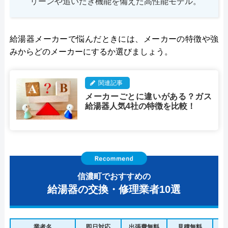
リーンや追いだき機能を備えた高性能モデル。
給湯器メーカーで悩んだときには、メーカーの特徴や強
みからどのメーカーにするか選びましょう。
関連記事
メーカーごとに違いがある？ガス
給湯器人気4社の特徴を比較！
信濃町でおすすめの
給湯器の交換・修理業者10選
業者名
即日対応
出張費無料
見積無料
水