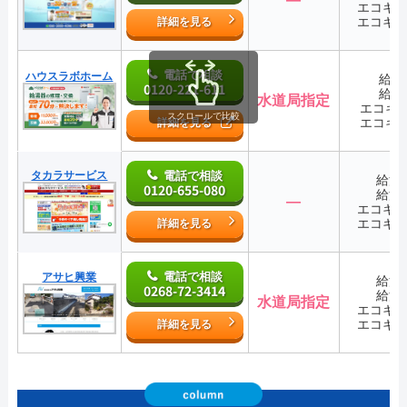
エコキ
エコキ
詳細を見る
電話で相談
ハウスラボホーム
給湯
0120-221-611
給湯
水道局指定
エコキ
スクロールで比較
エコキ
詳細を見る
タカラサービス
電話で相談
給湯
0120-655-080
給湯
―
エコキ
エコキ
詳細を見る
電話で相談
アサヒ興業
給湯
0268-72-3414
給湯
水道局指定
エコキ
エコキ
詳細を見る