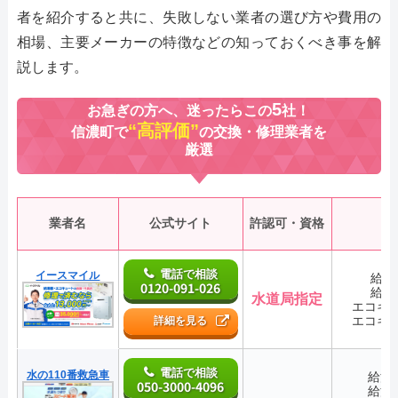
者を紹介すると共に、失敗しない業者の選び方や費用の
相場、主要メーカーの特徴などの知っておくべき事を解
説します。
5
お急ぎの方へ、迷ったらこの
社！
“高評価”
信濃町で
の交換・修理業者を
厳選
業者名
公式サイト
許認可・資格
電話で相談
イースマイル
給湯
0120-091-026
給湯
水道局指定
エコキ
エコキ
詳細を見る
電話で相談
水の110番救急車
給湯
050-3000-4096
給湯
―