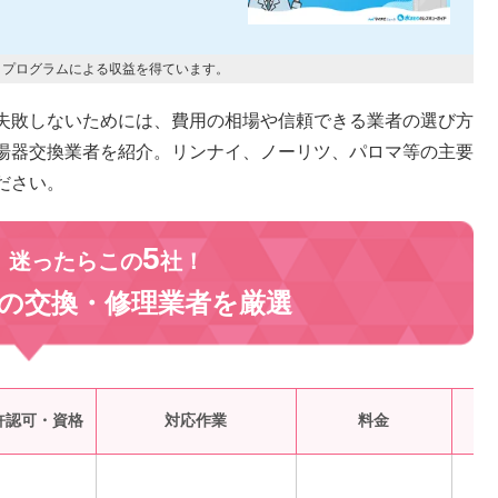
トプログラムによる収益を得ています。
失敗しないためには、費用の相場や信頼できる業者の選び方
湯器交換業者を紹介。リンナイ、ノーリツ、パロマ等の主要
ださい。
5
、迷ったらこの
社！
の交換・修理業者を
厳選
受
許認可・資格
対応作業
料金