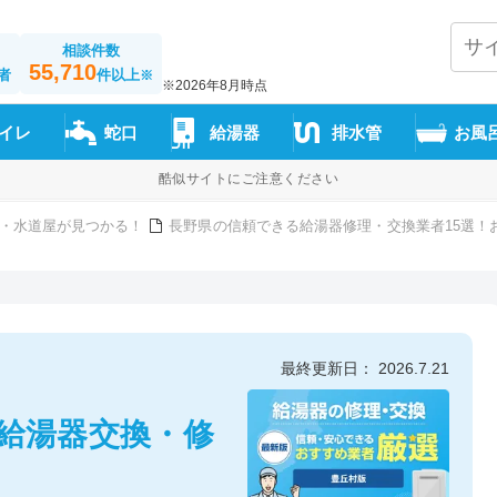
相談件数
55,710
者
件以上
※
※2026年8月時点
イレ
蛇口
給湯器
排水管
お風
酷似サイトにご注意ください
・水道屋が見つかる！
長野県の信頼できる給湯器修理・交換業者15選！
最終更新日： 2026.7.21
の給湯器交換・修