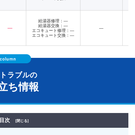
給湯器修理：―
給湯器交換：―
―
―
エコキュート修理：―
年
エコキュート交換：―
器トラブルの
立ち情報
目次
[閉じる]