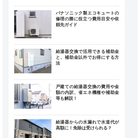
0～18:00
曜日・祝
ー
パナソニック製エコキュートの
日
修理の際に役立つ費用目安や依
頼先ガイド
24時間
給湯器交換で活用できる補助金
ー
中無休
と、補助金以外でお得にする方
法
0〜18:00
戸建ての給湯器交換の費用や金
曜日、祝
―
額の内訳、省エネ機種や補助金
日
等も解説！
給湯器からの水漏れで水道代が
24時間
高額に！免除は受けられる？
最短15分
中無休