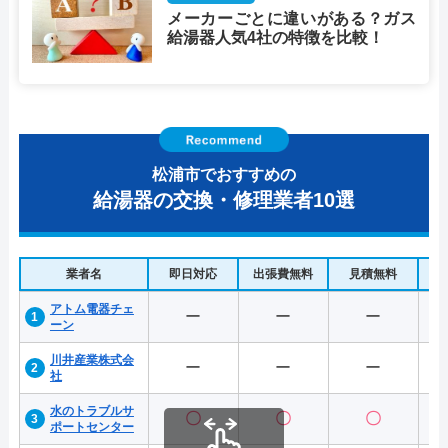
メーカーごとに違いがある？ガス
給湯器人気4社の特徴を比較！
松浦市でおすすめの
給湯器の交換・修理業者10選
業者名
即日対応
出張費無料
見積無料
水
アトム電器チェ
ー
ー
ー
ーン
川井産業株式会
ー
ー
ー
社
水のトラブルサ
〇
〇
〇
ポートセンター