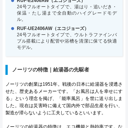
RUF-E2406AW（エコジョーズ）
24号フルオートタイプで、湯はり・追いだき・
保温・たし湯まで全自動のハイグレードモデ
ル。
RUF-UE2406AW（エコジョーズ）
24号フルオートタイプで、ウルトラファインバ
ブル搭載により配管や浴槽を清潔に保てる快適
モデル。
ノーリツの特徴｜給湯器の先駆者
ノーリツの創業は1951年。戦後の日本に給湯器を浸透さ
せた、歴史あるメーカーです。「お風呂は人を幸せにす
る」という理念を掲げ、「能率風呂」を世に送り出しま
した。現在は災害時に備えて国内外で部品生産を行い、
製造が滞らないように工夫しているといいます。
ノーリツの給湯器の特徴は、エコ機能と熱効率です。な