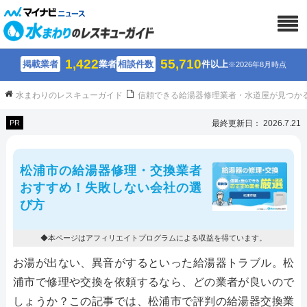
1,422
55,710
掲載業者
業者
相談件数
件以上
※2026年8月時点
水まわりのレスキューガイド
信頼できる給湯器修理業者・水道屋が見つか
PR
最終更新日： 2026.7.21
松浦市の給湯器修理・交換業者
おすすめ！失敗しない会社の選
び方
◆本ページはアフィリエイトプログラムによる収益を得ています。
お湯が出ない、異音がするといった給湯器トラブル。松
浦市で修理や交換を依頼するなら、どの業者が良いので
しょうか？この記事では、松浦市で評判の給湯器交換業