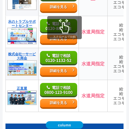
エコキ
エコキ
詳細を見る
水のトラブルサポ
電話で相談
給湯
ートセンター
0120-882-333
給湯
水道局指定
エコキ
スクロールで比較
エコキ
詳細を見る
株式会社一サービ
電話で相談
給湯
ス商会
0120-1132-52
給湯
水道局指定
エコキ
エコキ
詳細を見る
電話で相談
正直屋
給湯
0800-123-9100
給湯
水道局指定
エコキ
エコキ
詳細を見る