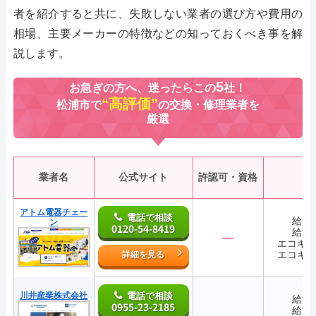
者を紹介すると共に、失敗しない業者の選び方や費用の
相場、主要メーカーの特徴などの知っておくべき事を解
説します。
5
お急ぎの方へ、迷ったらこの
社！
“高評価”
松浦市で
の交換・修理業者を
厳選
業者名
公式サイト
許認可・資格
アトム電器チェー
電話で相談
給湯
ン
0120-54-8419
給湯
―
エコキ
エコキ
詳細を見る
川井産業株式会社
電話で相談
給湯
0955-23-2185
給湯
―