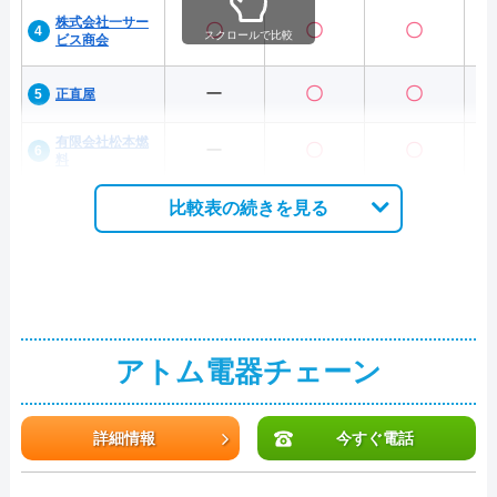
株式会社一サー
〇
〇
〇
スクロールで比較
ビス商会
ー
〇
〇
正直屋
有限会社松本燃
ー
〇
〇
料
比較表の続きを見る
アトム電器チェーン
詳細情報
今すぐ電話