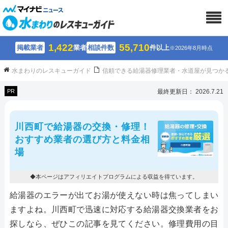
1,422
55,710
掲載業者
業者
相談件数
件以上
※2026年8月時点
水まわりのレスキューガイド
信頼できる給湯器修理業者・水道屋が見つか
PR
最終更新日： 2026.7.21
川西町で給湯器の交換・修理！
おすすめ業者の選び方と料金相
場
◆本ページはアフィリエイトプログラムによる収益を得ています。
給湯器のエラーが出てお湯が使えない時は焦ってしまい
ますよね。川西町で迅速に対応する給湯器交換業者をお
探しなら、ぜひこの記事を見てください。修理費用の目