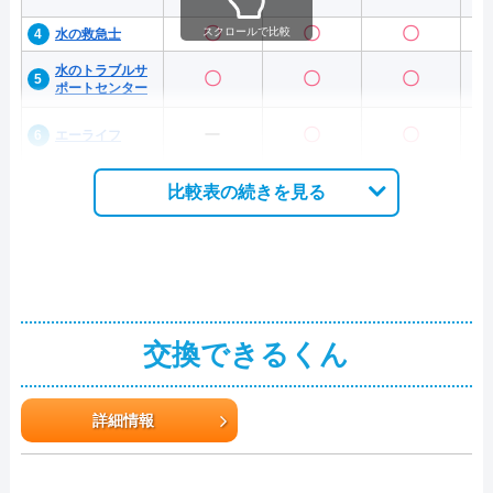
〇
〇
〇
スクロールで比較
水の救急士
水のトラブルサ
〇
〇
〇
ポートセンター
ー
〇
〇
エーライフ
比較表の続きを見る
交換できるくん
詳細情報