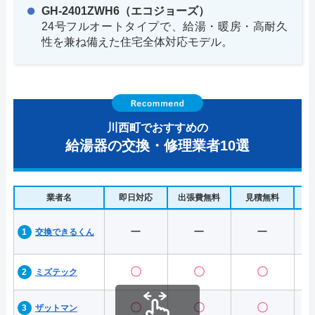
GH-2401ZWH6（エコジョーズ）
24号フルオートタイプで、給湯・暖房・高耐久
性を兼ね備えた住宅全体対応モデル。
川西町でおすすめの
給湯器の交換・修理業者10選
業者名
即日対応
出張費無料
見積無料
水
ー
ー
ー
交換できるくん
〇
〇
〇
ミズテック
〇
〇
〇
ザットマン