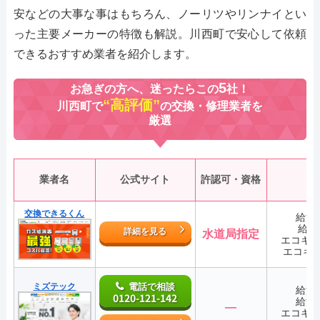
安などの大事な事はもちろん、ノーリツやリンナイとい
った主要メーカーの特徴も解説。川西町で安心して依頼
できるおすすめ業者を紹介します。
5
お急ぎの方へ、迷ったらこの
社！
“高評価”
川西町で
の交換・修理業者を
厳選
業者名
公式サイト
許認可・資格
交換できるくん
給湯
給湯
詳細を見る
水道局指定
エコキ
エコキ
ミズテック
電話で相談
給湯
0120-121-142
給湯
―
エコキ