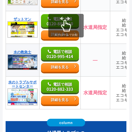
エコキ
詳細を見る
電話で相談
ザットマン
給湯
0120-888-310
給湯
水道局指定
エコキ
エコキ
詳細を見る
スクロールで比較
電話で相談
水の救急士
給湯
0120-995-414
給湯
―
エコキ
エコキ
詳細を見る
水のトラブルサポ
電話で相談
給湯
ートセンター
0120-882-333
給湯
水道局指定
エコキ
エコキ
詳細を見る