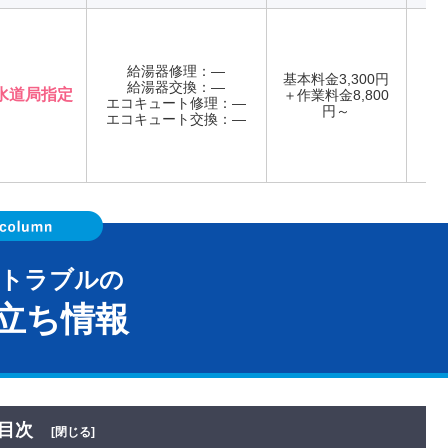
給湯器修理：―
基本料金3,300円
給湯器交換：―
水道局指定
＋作業料金8,800
エコキュート修理：―
年
円～
エコキュート交換：―
器トラブルの
立ち情報
目次
[閉じる]