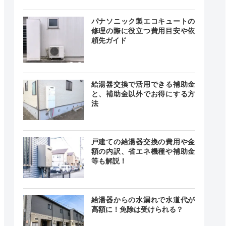
24時間
最短20分
中無休
パナソニック製エコキュートの
修理の際に役立つ費用目安や依
頼先ガイド
24時間
最短30分
中無休
給湯器交換で活用できる補助金
と、補助金以外でお得にする方
法
時間 年中
無休
最短20分
中無休
戸建ての給湯器交換の費用や金
額の内訳、省エネ機種や補助金
等も解説！
24時間
記載なし
中無休
給湯器からの水漏れで水道代が
高額に！免除は受けられる？