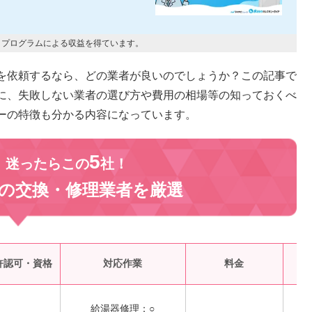
トプログラムによる収益を得ています。
を依頼するなら、どの業者が良いのでしょうか？この記事で
に、失敗しない業者の選び方や費用の相場等の知っておくべ
ーの特徴も分かる内容になっています。
5
、迷ったらこの
社！
の交換・修理業者を
厳選
受
許認可・資格
対応作業
料金
給湯器修理：○