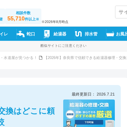
相談件数
55,710
者
件以上
※
※2026年8月時点
イレ
蛇口
給湯器
排水管
お風
酷似サイトにご注意ください
者・水道屋が見つかる！
【2026年】奈良県で信頼できる給湯器修理・交
最終更新日： 2026.7.21
器交換はどこに頼
較