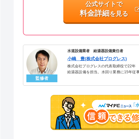
公式サイトで
料金詳細
を見る
水道設備業者 給湯器設備責任者
小嶋 豊(株式会社プログレス)
株式会社プログレスの代表取締役で22年
給湯器設備を担当。水回り業務に15年従
監修者
「給湯器」のスペシャリスト。