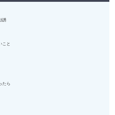
勧誘
いこと
ったら