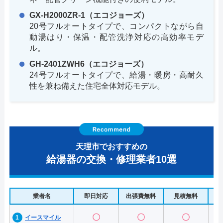
GX-H2000ZR-1（エコジョーズ）
20号フルオートタイプで、コンパクトながら自
動湯はり・保温・配管洗浄対応の高効率モデ
ル。
GH-2401ZWH6（エコジョーズ）
24号フルオートタイプで、給湯・暖房・高耐久
性を兼ね備えた住宅全体対応モデル。
天理市でおすすめの
給湯器の交換・修理業者10選
業者名
即日対応
出張費無料
見積無料
水
〇
〇
〇
イースマイル