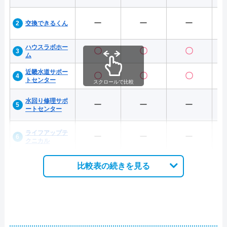
ー
ー
ー
交換できるくん
ハウスラボホー
〇
〇
〇
ム
近畿水道サポー
〇
〇
〇
トセンター
スクロールで比較
水回り修理サポ
ー
ー
ー
ートセンター
ライフアップテ
ー
ー
ー
クニカル
比較表の続きを見る