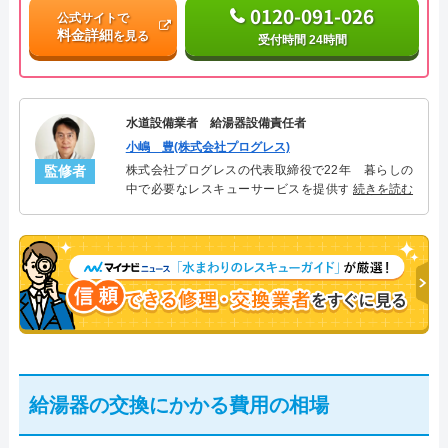
0120-091-026
公式サイトで
料金詳細
を見る
受付時間 24時間
水道設備業者 給湯器設備責任者
小嶋 豊(株式会社プログレス)
監修者
株式会社プログレスの代表取締役で22年 暮らしの
中で必要なレスキューサービスを提供する株式会社
続きを読む
プログレスにて給湯器設備を担当。水回り業務に15
年従事し、累計500件の給湯器関連のトラブルを解
決。多くのお客様に信頼される「給湯器」のスペシ
ャリスト。
給湯器の交換にかかる費用の相場