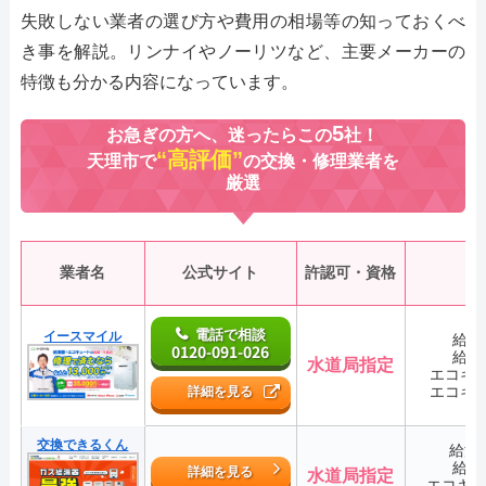
失敗しない業者の選び方や費用の相場等の知っておくべ
き事を解説。リンナイやノーリツなど、主要メーカーの
特徴も分かる内容になっています。
5
お急ぎの方へ、迷ったらこの
社！
“高評価”
天理市で
の交換・修理業者を
厳選
業者名
公式サイト
許認可・資格
電話で相談
イースマイル
給湯
0120-091-026
給湯
水道局指定
エコキ
エコキ
詳細を見る
交換できるくん
給湯
給湯
詳細を見る
水道局指定
エコキ