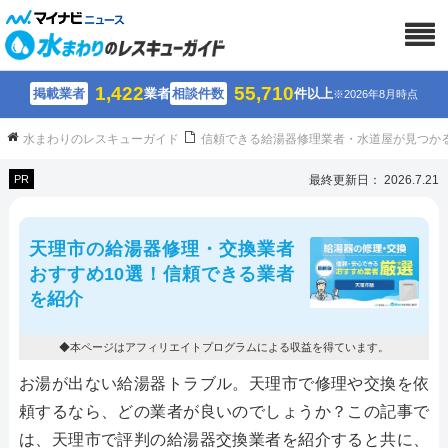
1,422
55,710
掲載業者
業者
相談件数
件以上
※2026年8月時点
水まわりのレスキューガイド
信頼できる給湯器修理業者・水道屋が見つか
PR
最終更新日： 2026.7.21
天理市の給湯器修理・交換業者
おすすめ10選！信頼できる業者
を紹介
◆本ページはアフィリエイトプログラムによる収益を得ています。
お湯が出ない給湯器トラブル。天理市で修理や交換を依
頼するなら、どの業者が良いのでしょうか？この記事で
は、天理市で評判の給湯器交換業者を紹介すると共に、