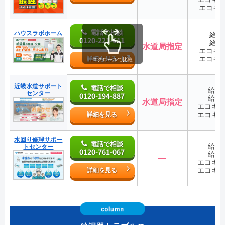
エコキ
電話で相談
ハウスラボホーム
給湯
0120-221-611
給湯
水道局指定
エコキ
エコキ
詳細を見る
スクロールで比較
近畿水道サポート
電話で相談
給湯
センター
0120-194-887
給湯
水道局指定
エコキ
エコキ
詳細を見る
水回り修理サポー
電話で相談
給湯
トセンター
0120-761-067
給湯
―
エコキ
エコキ
詳細を見る