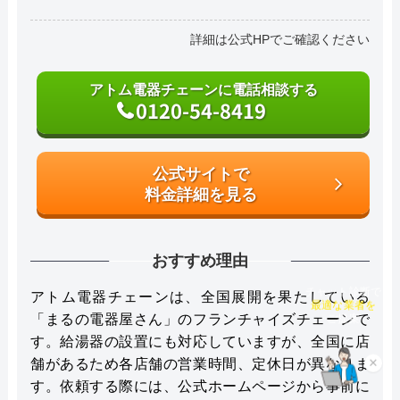
詳細は公式HPでご確認ください
アトム電器チェーンに電話相談する
0120-54-8419
公式サイトで
料金詳細を見る
おすすめ理由
アトム電器チェーンは、全国展開を果たしている
チャット診断で
最適な業者を
「まるの電器屋さん」のフランチャイズチェーンで
ご提案
す。給湯器の設置にも対応していますが、全国に店
舗があるため各店舗の営業時間、定休日が異なりま
×
す。依頼する際には、公式ホームページから事前に