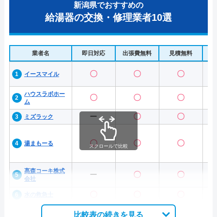
新潟県でおすすめの
給湯器の交換・修理業者10選
業者名
即日対応
出張費無料
見積無料
水
〇
〇
〇
イースマイル
ハウスラボホー
〇
〇
〇
ム
ー
〇
〇
ミズラック
〇
〇
〇
湯まもーる
スクロールで比較
髙森コーキ株式
ー
〇
〇
会社
〇
〇
〇
水の救急士
比較表の続きを見る