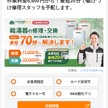
作業料金6,600円から！最短20分で駆けつ
け修理スタッフを手配します。
引用元：
ハウスラボホーム
水道局指定
カード決済可
電子マネー可
WEB割引アリ
詳細情報