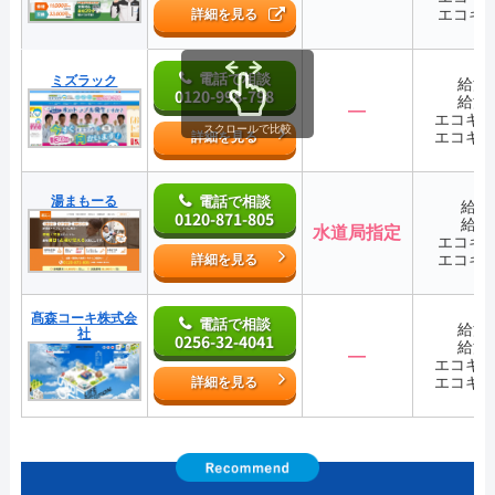
エコキ
詳細を見る
電話で相談
ミズラック
給湯
0120-998-798
給湯
―
エコキ
スクロールで比較
エコキ
詳細を見る
湯まもーる
電話で相談
給湯
0120-871-805
給湯
水道局指定
エコキ
エコキ
詳細を見る
髙森コーキ株式会
電話で相談
給湯
社
0256-32-4041
給湯
―
エコキ
エコキ
詳細を見る