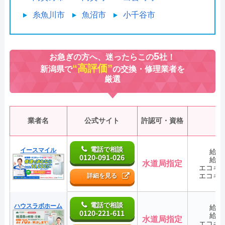
糸魚川市
魚沼市
小千谷市
5
お急ぎの方へ、迷ったらこの
社！
“高評価”
新潟県で
の交換・修理業者を
厳選
業者名
公式サイト
許認可・資格
電話で相談
イースマイル
給湯
0120-091-026
給湯
水道局指定
エコキ
エコキ
詳細を見る
電話で相談
ハウスラボホーム
給湯
0120-221-611
給湯
水道局指定
エコキ