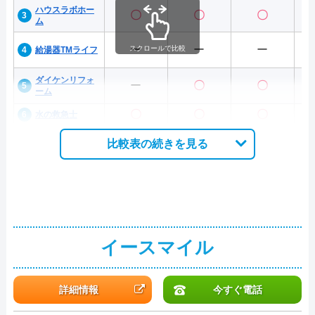
ハウスラボホー
〇
〇
〇
ム
ー
ー
ー
スクロールで比較
給湯器TMライフ
ダイケンリフォ
ー
〇
〇
ーム
〇
〇
〇
水の救急士
比較表の続きを見る
イースマイル
詳細情報
今すぐ電話