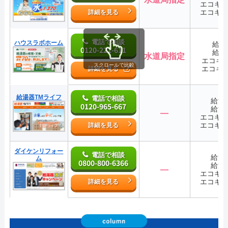
エコキ
エコキ
詳細を見る
電話で相談
ハウスラボホーム
給湯
0120-221-611
給湯
水道局指定
エコキ
スクロールで比較
エコキ
詳細を見る
給湯器TMライフ
電話で相談
給湯
0120-965-667
給湯
―
エコキ
エコキ
詳細を見る
ダイケンリフォー
電話で相談
給湯
ム
0800-800-6366
給湯
―
エコキ
エコキ
詳細を見る