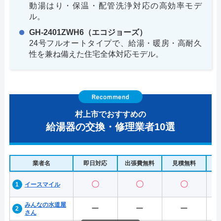
動湯はり・保温・配管洗浄対応の高効率モデ
ル。
GH-2401ZWH6（エコジョーズ）
24号フルオートタイプで、給湯・暖房・高耐久
性を兼ね備えた住宅全体対応モデル。
村上市でおすすめの
給湯器の交換・修理業者10選
業者名
即日対応
出張費無料
見積無料
水
〇
〇
〇
イースマイル
みんなの水道屋
ー
ー
ー
さん