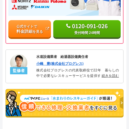
0120-091-026
公式サイトで
料金詳細
を見る
受付時間 24時間
水道設備業者 給湯器設備責任者
小嶋 豊(株式会社プログレス)
監修者
株式会社プログレスの代表取締役で22年 暮らしの
中で必要なレスキューサービスを提供する株式会社
続きを読む
プログレスにて給湯器設備を担当。水回り業務に15
年従事し、累計500件の給湯器関連のトラブルを解
決。多くのお客様に信頼される「給湯器」のスペシ
ャリスト。