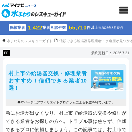
1,422
55,710
掲載業者
業者
相談件数
件以上
※2026年8月時点
水まわりのレスキューガイド
信頼できる給湯器修理業者・水道屋が見つか
PR
最終更新日： 2026.7.21
村上市の給湯器交換・修理業者
おすすめ！信頼できる業者10
選！
◆本ページはアフィリエイトプログラムによる収益を得ています。
急にお湯が出なくなり、村上市で給湯器の交換や修理が
できる業者をお探しの方へ。トラブル事は焦らず、信頼
できるプロに依頼しましょう。この記事では、村上市で