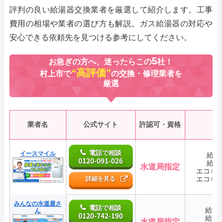
評判の良い給湯器交換業者を厳選して紹介します。工事
費用の相場や業者の選び方も解説。ガス給湯器の対応や
安心できる依頼先を見つける参考にしてください。
5
お急ぎの方へ、迷ったらこの
社！
“高評価”
村上市で
の交換・修理業者を
厳選
業者名
公式サイト
許認可・資格
電話で相談
イースマイル
給湯
0120-091-026
給湯
水道局指定
エコキ
エコキ
詳細を見る
みんなの水道屋さ
電話で相談
給湯
ん
0120-742-190
給湯
水道局指定