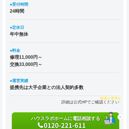
●受付時間
24時間
●定休日
年中無休
●料金
修理11,000円～
交換33,000円～
●運営実績
提携先は大手企業との法人契約多数
チャット診断で
最適な業者を
詳細は公式HPでご確認ください
ご提案
ハウスラボホームに電話相談する
×
0120-221-611