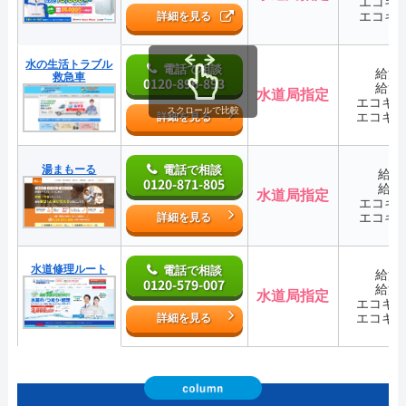
エコキ
エコキ
詳細を見る
水の生活トラブル
電話で相談
給湯
救急車
0120-896-893
給湯
水道局指定
エコキ
スクロールで比較
エコキ
詳細を見る
湯まもーる
電話で相談
給湯
0120-871-805
給湯
水道局指定
エコキ
エコキ
詳細を見る
水道修理ルート
電話で相談
給湯
0120-579-007
給湯
水道局指定
エコキ
エコキ
詳細を見る