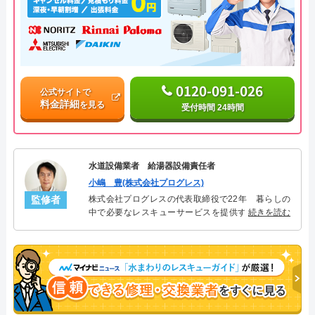
0120-091-026
公式サイトで
料金詳細
を見る
受付時間 24時間
水道設備業者 給湯器設備責任者
小嶋 豊(株式会社プログレス)
監修者
株式会社プログレスの代表取締役で22年 暮らしの
中で必要なレスキューサービスを提供する株式会社
続きを読む
プログレスにて給湯器設備を担当。水回り業務に15
年従事し、累計500件の給湯器関連のトラブルを解
決。多くのお客様に信頼される「給湯器」のスペシ
ャリスト。