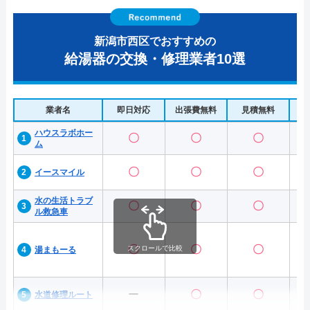
新潟市西区でおすすめの
給湯器の交換・修理業者10選
業者名
即日対応
出張費無料
見積無料
水
ハウスラボホー
〇
〇
〇
ム
〇
〇
〇
イースマイル
水の生活トラブ
〇
〇
〇
ル救急車
〇
〇
〇
スクロールで比較
湯まもーる
ー
〇
〇
水道修理ルート