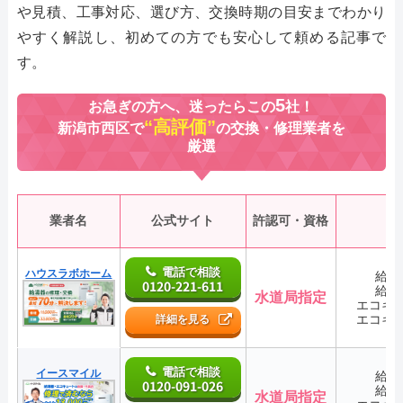
や見積、工事対応、選び方、交換時期の目安までわかり
やすく解説し、初めての方でも安心して頼める記事で
す。
5
お急ぎの方へ、迷ったらこの
社！
“高評価”
新潟市西区で
の交換・修理業者を
厳選
業者名
公式サイト
許認可・資格
電話で相談
ハウスラボホーム
給湯
0120-221-611
給湯
水道局指定
エコキ
エコキ
詳細を見る
電話で相談
イースマイル
給湯
0120-091-026
給湯
水道局指定