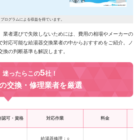
トプログラムによる収益を得ています。
。業者選びで失敗しないためには、費用の相場やメーカーの
で対応可能な給湯器交換業者の中からおすすめをご紹介。ノ
交換の判断基準も解説します。
5
、迷ったらこの
社！
の交換・修理業者を
厳選
受
許認可・資格
対応作業
料金
給湯器修理：○