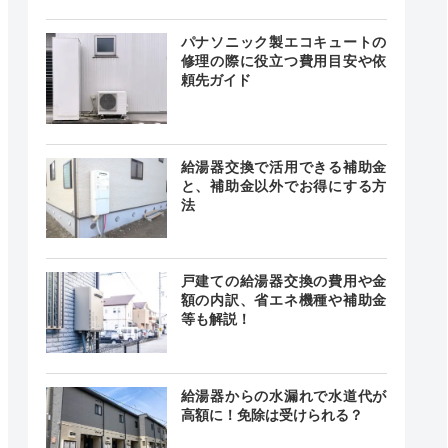
24時間
最短20分
中無休
パナソニック製エコキュートの
修理の際に役立つ費用目安や依
頼先ガイド
24時間
―
中無休
給湯器交換で活用できる補助金
と、補助金以外でお得にする方
法
時間 年中
無休
最短20分
中無休
戸建ての給湯器交換の費用や金
額の内訳、省エネ機種や補助金
等も解説！
24時間
最短30分
中無休
給湯器からの水漏れで水道代が
高額に！免除は受けられる？