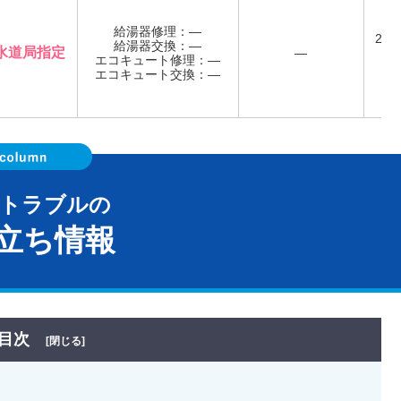
給湯器修理：―
24
給湯器交換：―
水道局指定
―
エコキュート修理：―
年
エコキュート交換：―
器トラブルの
立ち情報
目次
[閉じる]