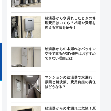
時間365日
対応
最短20分
給湯器から水漏れしたときの修
中無休
理費用はいくら？相場や費用を
抑える方法を紹介！
給湯器からの水漏れはパッキン
交換で直るがDIY修理はおすすめ
できない理由とは
マンションの給湯器で水漏れ！
原因と解決策、費用負担の責任
はどうなる？
給湯器からの水漏れは危険！原