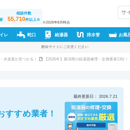
相談件数
55,710
者
件以上
※
※2026年8月時点
イレ
蛇口
給湯器
排水管
お風
酷似サイトにご注意ください
・水道屋が見つかる！
【2026年】新潟県の給湯器修理・交換業者13社！
最終更新日： 2026.7.21
おすすめ業者！