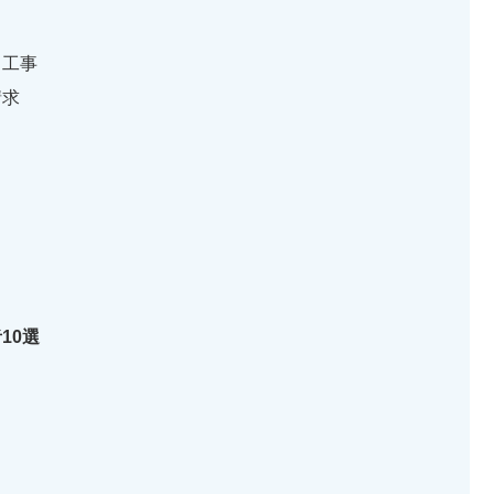
き工事
請求
10選