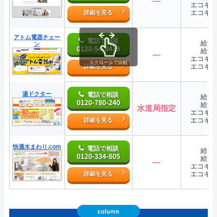
―
エコキ
エコキ
詳細を見る
アトム電器チェー
電話で相談
給湯
ン
0120-54-8419
給湯
―
エコキ
スクロールで比較
エコキ
詳細を見る
湯ドクター
電話で相談
給湯
0120-780-240
給湯
水道局指定
エコキ
エコキ
詳細を見る
快適水まわり.com
電話で相談
給湯
0120-334-805
給湯
―
エコキ
エコキ
詳細を見る