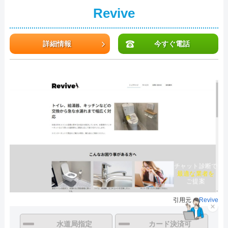
Revive
詳細情報
今すぐ電話
チャット診断で
最適な業者を
ご提案
引用元：
Revive
×
水道局指定
カード決済可