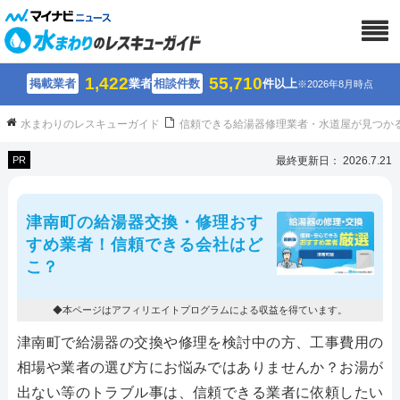
1,422
55,710
掲載業者
業者
相談件数
件以上
※2026年8月時点
水まわりのレスキューガイド
信頼できる給湯器修理業者・水道屋が見つか
PR
最終更新日： 2026.7.21
津南町の給湯器交換・修理おす
すめ業者！信頼できる会社はど
こ？
◆本ページはアフィリエイトプログラムによる収益を得ています。
津南町で給湯器の交換や修理を検討中の方、工事費用の
相場や業者の選び方にお悩みではありませんか？お湯が
出ない等のトラブル事は、信頼できる業者に依頼したい