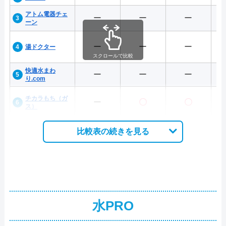
アトム電器チェ
ー
ー
ー
ーン
ー
ー
ー
湯ドクター
スクロールで比較
快適水まわ
ー
ー
ー
り.com
チカラもち（ガ
ー
〇
〇
ス）
比較表の続きを見る
水PRO