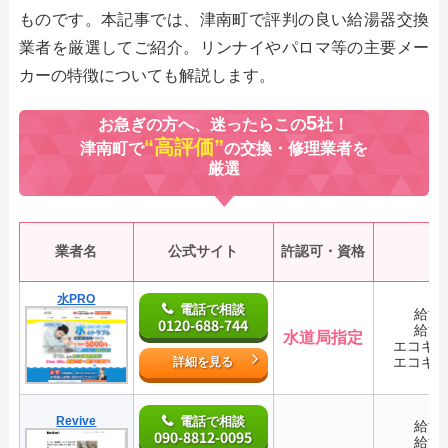
ものです。本記事では、津南町で評判の良い給湯器交換
業者を厳選してご紹介。リンナイやパロマ等の主要メー
カーの特徴についても解説します。
5
お急ぎの方へ、迷ったらこの
社！
“高評価”
津南町で
の交換・修理業者を
厳選
業者名
公式サイト
許認可・資格
水PRO
電話で相談
給湯
0120-688-744
給湯
水道局指定
エコキ
エコキ
詳細を見る
Revive
電話で相談
給湯
090-8812-0095
給湯