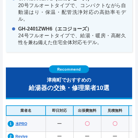
20号フルオートタイプで、コンパクトながら自
動湯はり・保温・配管洗浄対応の高効率モデ
ル。
GH-2401ZWH6（エコジョーズ）
24号フルオートタイプで、給湯・暖房・高耐久
性を兼ね備えた住宅全体対応モデル。
津南町でおすすめの
給湯器の交換・修理業者10選
業者名
即日対応
出張費無料
見積無料
水
ー
〇
〇
水PRO
ー
ー
ー
Revive