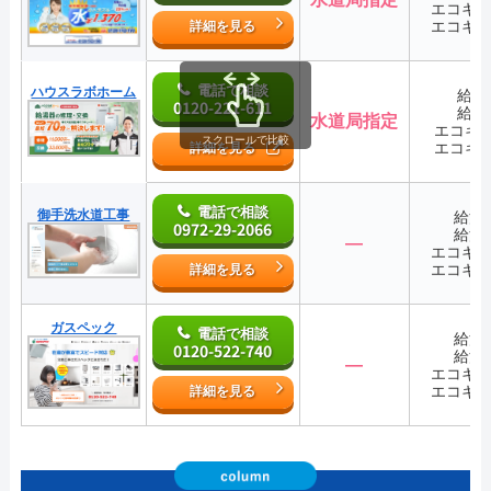
エコキ
エコキ
詳細を見る
電話で相談
ハウスラボホーム
給湯
0120-221-611
給湯
水道局指定
エコキ
スクロールで比較
エコキ
詳細を見る
電話で相談
御手洗水道工事
給湯
0972-29-2066
給湯
―
エコキ
エコキ
詳細を見る
ガスペック
電話で相談
給湯
0120-522-740
給湯
―
エコキ
エコキ
詳細を見る