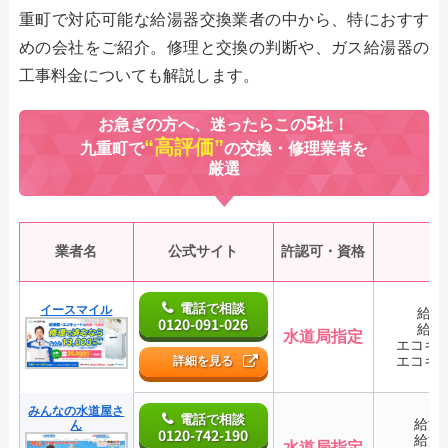
重町で対応可能な給湯器交換業者の中から、特におすす
めの会社をご紹介。修理と交換の判断や、ガス給湯器の
工事料金についても解説します。
5
お急ぎの方へ、迷ったらこの
社！
“高評価”
九重町で
の交換・修理業者を
厳選
業者名
公式サイト
許認可・資格
電話で相談
イースマイル
給湯
0120-091-026
給湯
水道局指定
エコキ
エコキ
詳細を見る
みんなの水道屋さ
電話で相談
給湯
ん
0120-742-190
給湯
水道局指定