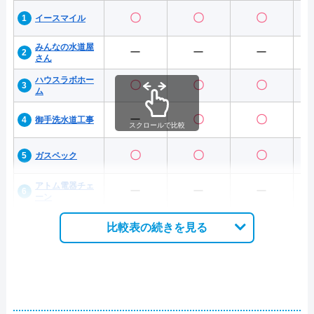
〇
〇
〇
イースマイル
みんなの水道屋
ー
ー
ー
さん
ハウスラボホー
〇
〇
〇
ム
ー
〇
〇
御手洗水道工事
スクロールで比較
〇
〇
〇
ガスペック
アトム電器チェ
ー
ー
ー
ーン
比較表の続きを見る