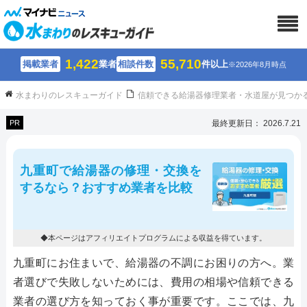
1,422
55,710
掲載業者
業者
相談件数
件以上
※2026年8月時点
水まわりのレスキューガイド
信頼できる給湯器修理業者・水道屋が見つか
PR
最終更新日： 2026.7.21
九重町で給湯器の修理・交換を
するなら？おすすめ業者を比較
◆本ページはアフィリエイトプログラムによる収益を得ています。
九重町にお住まいで、給湯器の不調にお困りの方へ。業
者選びで失敗しないためには、費用の相場や信頼できる
業者の選び方を知っておく事が重要です。ここでは、九