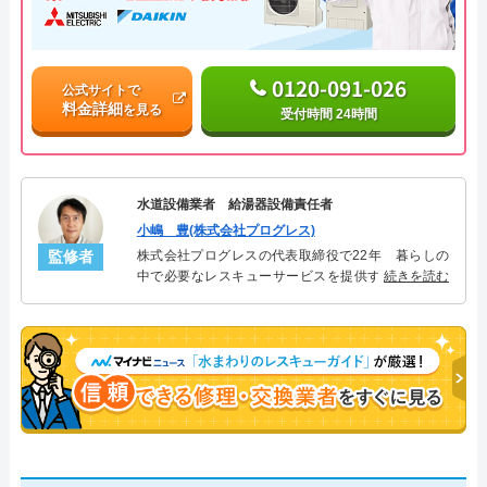
0120-091-026
公式サイトで
料金詳細
を見る
受付時間 24時間
水道設備業者 給湯器設備責任者
小嶋 豊(株式会社プログレス)
監修者
株式会社プログレスの代表取締役で22年 暮らしの
中で必要なレスキューサービスを提供する株式会社
続きを読む
プログレスにて給湯器設備を担当。水回り業務に15
年従事し、累計500件の給湯器関連のトラブルを解
決。多くのお客様に信頼される「給湯器」のスペシ
ャリスト。