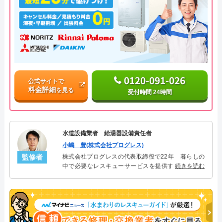
0120-091-026
公式サイトで
料金詳細
を見る
受付時間 24時間
水道設備業者 給湯器設備責任者
小嶋 豊(株式会社プログレス)
監修者
株式会社プログレスの代表取締役で22年 暮らしの
中で必要なレスキューサービスを提供する株式会社
続きを読む
プログレスにて給湯器設備を担当。水回り業務に15
年従事し、累計500件の給湯器関連のトラブルを解
決。多くのお客様に信頼される「給湯器」のスペシ
ャリスト。