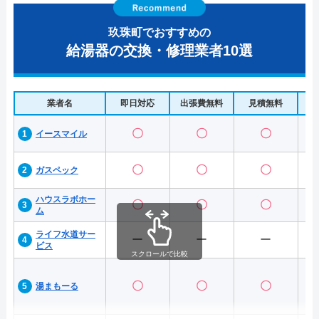
玖珠町でおすすめの
給湯器の交換・修理業者10選
業者名
即日対応
出張費無料
見積無料
水
〇
〇
〇
イースマイル
〇
〇
〇
ガスペック
ハウスラボホー
〇
〇
〇
ム
ライフ水道サー
ー
ー
ー
ビス
スクロールで比較
〇
〇
〇
湯まもーる