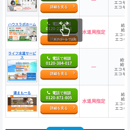
エコキ
エコキ
詳細を見る
電話で相談
ハウスラボホーム
給湯
0120-221-611
給湯
水道局指定
エコキ
エコキ
詳細を見る
スクロールで比較
ライフ水道サービ
ス
電話で相談
給湯
0120-384-017
給湯
―
エコキ
エコキ
詳細を見る
湯まもーる
電話で相談
給湯
0120-871-805
給湯
水道局指定
エコキ
エコキ
詳細を見る