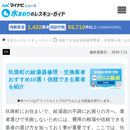
1,422
55,710
掲載業者
業者
相談件数
件以上
※2026年8月時点
水まわりのレスキューガイド
信頼できる給湯器修理業者・水道屋が見つか
PR
最終更新日： 2026.7.21
玖珠町の給湯器修理・交換業者
おすすめ10選！信頼できる業者
を紹介
◆本ページはアフィリエイトプログラムによる収益を得ています。
玖珠町にお住まいで、給湯器の不調にお困りの方へ。業
者選びで失敗しないためには、費用の相場や信頼できる
業者の選び方を知っておく事が重要です。ここでは、玖