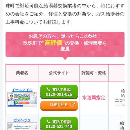
珠町で対応可能な給湯器交換業者の中から、特におすす
めの会社をご紹介。修理と交換の判断や、ガス給湯器の
工事料金についても解説します。
5
お急ぎの方へ、迷ったらこの
社！
“高評価”
玖珠町で
の交換・修理業者を
厳選
業者名
公式サイト
許認可・資格
電話で相談
イースマイル
給湯
0120-091-026
給湯
水道局指定
エコキ
エコキ
詳細を見る
ガスペック
電話で相談
給湯
0120-522-740
給湯
―