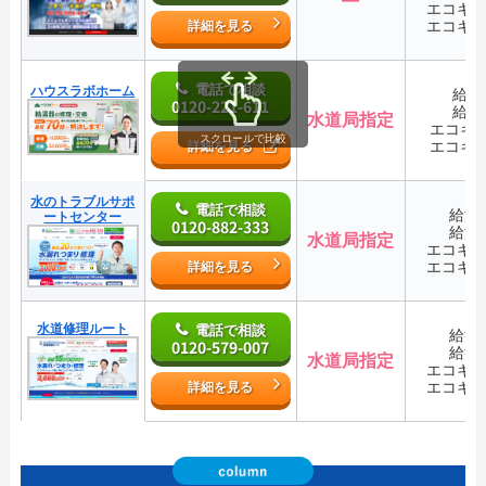
エコキ
エコキ
詳細を見る
電話で相談
ハウスラボホーム
給湯
0120-221-611
給湯
水道局指定
エコキ
スクロールで比較
エコキ
詳細を見る
水のトラブルサポ
電話で相談
給湯
ートセンター
0120-882-333
給湯
水道局指定
エコキ
エコキ
詳細を見る
水道修理ルート
電話で相談
給湯
0120-579-007
給湯
水道局指定
エコキ
エコキ
詳細を見る