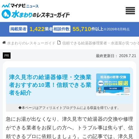
1,422
55,710
掲載業者
業者
相談件数
件以上
※2026年8月時点
水まわりのレスキューガイド
信頼できる給湯器修理業者・水道屋が見つか
PR
最終更新日： 2026.7.21
津久見市の給湯器修理・交換業
者おすすめ10選！信頼できる業
者を紹介
◆本ページはアフィリエイトプログラムによる収益を得ています。
急にお湯が出なくなり、津久見市で給湯器の交換や修理
ができる業者をお探しの方へ。トラブル事は焦らず、信
頼できるプロに依頼しましょう。この記事では、津久見