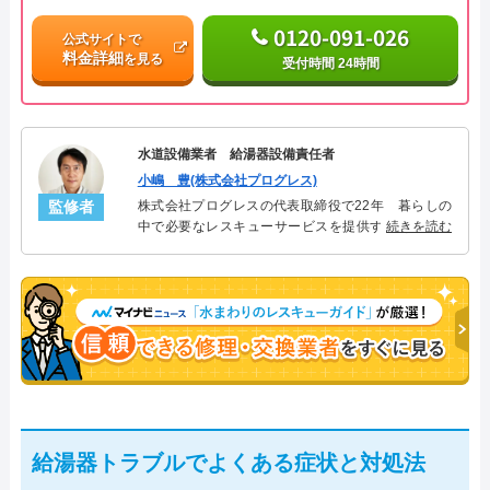
0120-091-026
公式サイトで
料金詳細
を見る
受付時間 24時間
水道設備業者 給湯器設備責任者
小嶋 豊(株式会社プログレス)
監修者
株式会社プログレスの代表取締役で22年 暮らしの
中で必要なレスキューサービスを提供する株式会社
続きを読む
プログレスにて給湯器設備を担当。水回り業務に15
年従事し、累計500件の給湯器関連のトラブルを解
決。多くのお客様に信頼される「給湯器」のスペシ
ャリスト。
給湯器トラブルでよくある症状と対処法