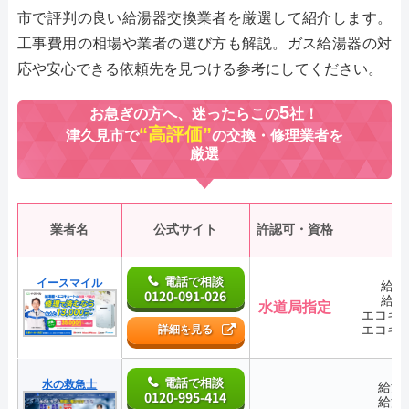
市で評判の良い給湯器交換業者を厳選して紹介します。
工事費用の相場や業者の選び方も解説。ガス給湯器の対
応や安心できる依頼先を見つける参考にしてください。
5
お急ぎの方へ、迷ったらこの
社！
“高評価”
津久見市で
の交換・修理業者を
厳選
業者名
公式サイト
許認可・資格
電話で相談
イースマイル
給湯
0120-091-026
給湯
水道局指定
エコキ
エコキ
詳細を見る
電話で相談
水の救急士
給湯
0120-995-414
給湯
―