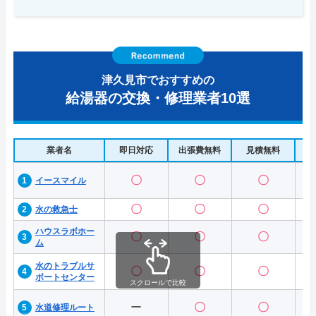
津久見市でおすすめの
給湯器の交換・修理業者10選
業者名
即日対応
出張費無料
見積無料
水
〇
〇
〇
イースマイル
〇
〇
〇
水の救急士
ハウスラボホー
〇
〇
〇
ム
水のトラブルサ
〇
〇
〇
ポートセンター
スクロールで比較
ー
〇
〇
水道修理ルート