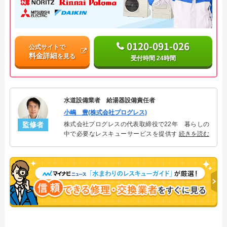
0120-091-026
公式サイトで
料金詳細
を見る
受付時間 24時間
水道設備業者 給湯器設備責任者
小嶋 豊(株式会社プログレス)
監修者
株式会社プログレスの代表取締役で22年 暮らしの
中で必要なレスキューサービスを提供する株式会社
続きを読む
プログレスにて給湯器設備を担当。水回り業務に15
年従事し、累計500件の給湯器関連のトラブルを解
決。多くのお客様に信頼される「給湯器」のスペシ
ャリスト。