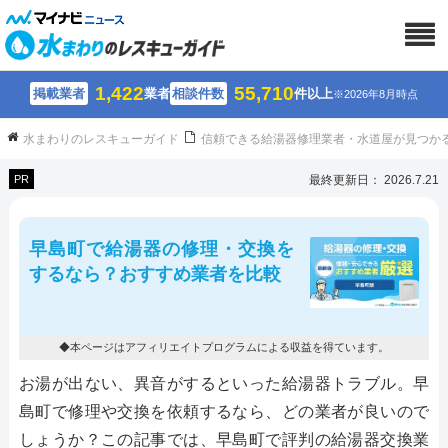
1,422
55,710
掲載業者
業者
相談件数
件以上
※2026年8月時点
水まわりのレスキューガイド
信頼できる給湯器修理業者・水道屋が見つか
PR
最終更新日： 2026.7.21
早島町で給湯器の修理・交換を
するなら？おすすめ業者を比較
◆本ページはアフィリエイトプログラムによる収益を得ています。
お湯が出ない、異音がするといった給湯器トラブル。早
島町で修理や交換を依頼するなら、どの業者が良いので
しょうか？この記事では、早島町で評判の給湯器交換業