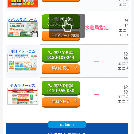
エコキ
電話で相談
ハウスラボホーム
給湯
0120-221-611
給湯
水道局指定
エコキ
エコキ
詳細を見る
スクロールで比較
住設ドットコム
電話で相談
給湯
0120-107-244
給湯
―
エコキ
エコキ
詳細を見る
タカラサービス
電話で相談
給湯
0120-655-080
給湯
―
エコキ
エコキ
詳細を見る