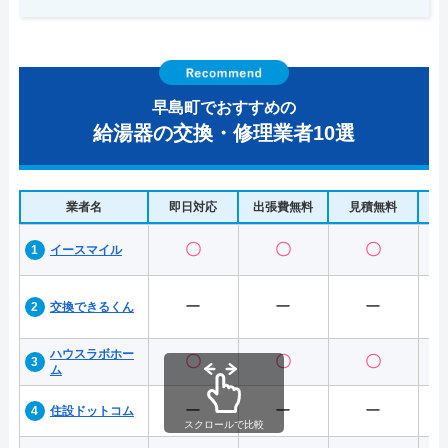
早島町でおすすめの
給湯器の交換・修理業者10選
業者名
即日対応
出張費無料
見積無料
水
〇
〇
〇
イースマイル
ー
ー
ー
交換できるくん
ハウスラボホー
〇
〇
〇
ム
ー
ー
ー
住設ドットコム
スクロールで比較