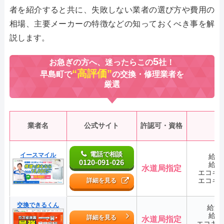
者を紹介すると共に、失敗しない業者の選び方や費用の
相場、主要メーカーの特徴などの知っておくべき事を解
説します。
5
お急ぎの方へ、迷ったらこの
社！
“高評価”
早島町で
の交換・修理業者を
厳選
業者名
公式サイト
許認可・資格
電話で相談
イースマイル
給湯
0120-091-026
給湯
水道局指定
エコキ
エコキ
詳細を見る
交換できるくん
給湯
給湯
詳細を見る
水道局指定
エコキ