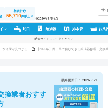
相談件数
55,710
者
件以上
※
※2026年8月時点
イレ
蛇口
給湯器
排水管
お風
酷似サイトにご注意ください
・水道屋が見つかる！
【2026年】岡山県で信頼できる給湯器修理・交換
最終更新日： 2026.7.21
交換業者おすす
方