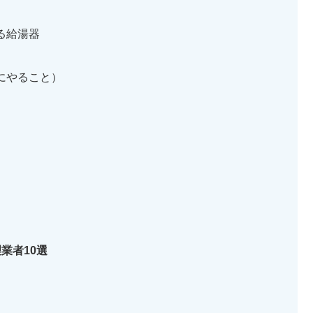
る給湯器
にやること）
業者10選