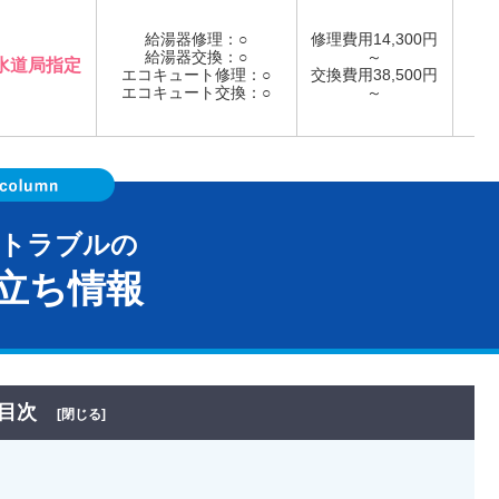
給湯器修理：○
修理費用14,300円
給湯器交換：○
～
水道局指定
エコキュート修理：○
交換費用38,500円
年
エコキュート交換：○
～
器トラブルの
立ち情報
目次
[閉じる]