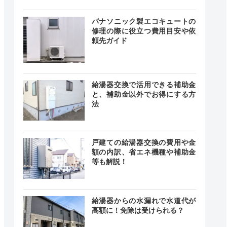
24時間
最短20分
中無休
パナソニック製エコキュートの
修理の際に役立つ費用目安や依
頼先ガイド
0〜18:00
曜日、祝
―
日
給湯器交換で活用できる補助金
と、補助金以外でお得にする方
法
時間 年中
無休
最短20分
中無休
戸建ての給湯器交換の費用や金
額の内訳、省エネ機種や補助金
等も解説！
0～18:00
―
・祝日
給湯器からの水漏れで水道代が
高額に！免除は受けられる？