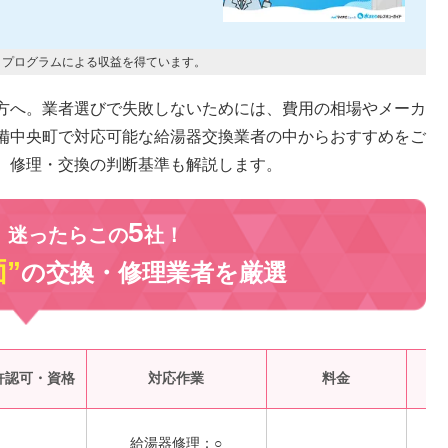
トプログラムによる収益を得ています。
方へ。業者選びで失敗しないためには、費用の相場やメーカ
備中央町で対応可能な給湯器交換業者の中からおすすめをご
、修理・交換の判断基準も解説します。
5
、迷ったらこの
社！
”
の交換・修理業者を
厳選
受
許認可・資格
対応作業
料金
給湯器修理：○