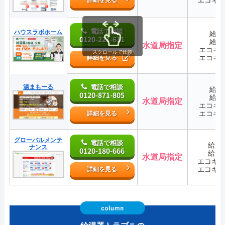
詳細を見る
電話で相談
ハウスラボホーム
給湯
0120-221-611
給湯
水道局指定
エコキ
スクロールで比較
エコキ
詳細を見る
湯まもーる
電話で相談
給湯
0120-871-805
給湯
水道局指定
エコキ
エコキ
詳細を見る
グローバルメンテ
電話で相談
給湯
ナンス
0120-180-666
給湯
水道局指定
エコキ
エコキ
詳細を見る