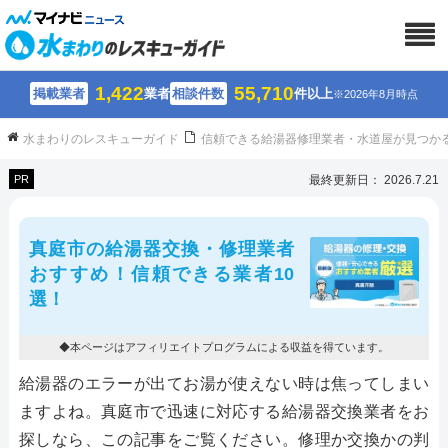
1,422
55,710
掲載業者
業者
相談件数
件以上
※2026年8月時点
水まわりのレスキューガイド
信頼できる給湯器修理業者・水道屋が見つか
PR
最終更新日： 2026.7.21
真庭市の給湯器交換・修理業者
おすすめ！信頼できる業者10
選！
◆本ページはアフィリエイトプログラムによる収益を得ています。
給湯器のエラーが出てお湯が使えない時は焦ってしまい
ますよね。真庭市で迅速に対応する給湯器交換業者をお
探しなら、この記事をご覧ください。修理か交換かの判