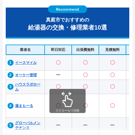
真庭市でおすすめの
給湯器の交換・修理業者10選
業者名
即日対応
出張費無料
見積無料
水
〇
〇
〇
イースマイル
ー
〇
〇
オーケー管理
ハウスラボホー
〇
〇
〇
ム
〇
〇
〇
湯まもーる
スクロールで比較
グローバルメン
ー
ー
ー
テナンス