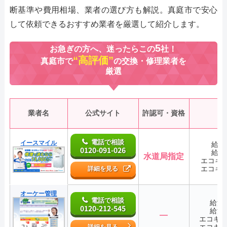
断基準や費用相場、業者の選び方も解説。真庭市で安心
して依頼できるおすすめ業者を厳選して紹介します。
5
お急ぎの方へ、迷ったらこの
社！
“高評価”
真庭市で
の交換・修理業者を
厳選
業者名
公式サイト
許認可・資格
電話で相談
イースマイル
給湯
0120-091-026
給湯
水道局指定
エコキ
エコキ
詳細を見る
オーケー管理
電話で相談
給湯
0120-212-545
給湯
―
エコキ
エコキ