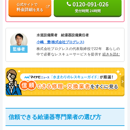
0120-091-026
公式サイトで
料金詳細
を見る
受付時間 24時間
水道設備業者 給湯器設備責任者
小嶋 豊(株式会社プログレス)
監修者
株式会社プログレスの代表取締役で22年 暮らしの
中で必要なレスキューサービスを提供する株式会社
続きを読む
プログレスにて給湯器設備を担当。水回り業務に15
年従事し、累計500件の給湯器関連のトラブルを解
決。多くのお客様に信頼される「給湯器」のスペシ
ャリスト。
信頼できる給湯器専門業者の選び方