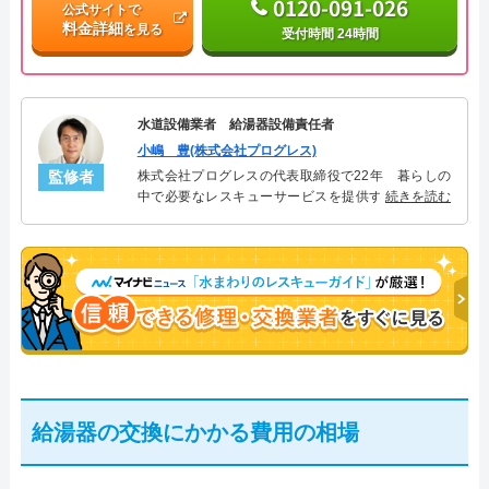
0120-091-026
公式サイトで
料金詳細
を見る
受付時間 24時間
水道設備業者 給湯器設備責任者
小嶋 豊(株式会社プログレス)
監修者
株式会社プログレスの代表取締役で22年 暮らしの
中で必要なレスキューサービスを提供する株式会社
続きを読む
プログレスにて給湯器設備を担当。水回り業務に15
年従事し、累計500件の給湯器関連のトラブルを解
決。多くのお客様に信頼される「給湯器」のスペシ
ャリスト。
給湯器の交換にかかる費用の相場