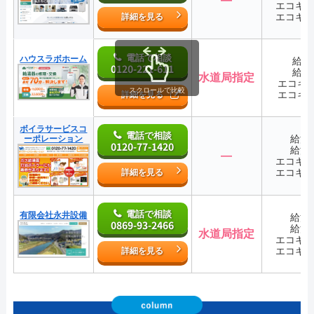
エコキ
エコキ
詳細を見る
電話で相談
ハウスラボホーム
給湯
0120-221-611
給湯
水道局指定
エコキ
スクロールで比較
エコキ
詳細を見る
ボイラサービスコ
電話で相談
給湯
ーポレーション
0120-77-1420
給湯
―
エコキ
エコキ
詳細を見る
電話で相談
有限会社永井設備
給湯
0869-93-2466
給湯
水道局指定
エコキ
エコキ
詳細を見る