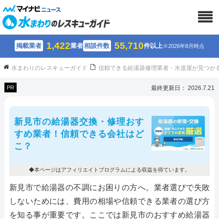
1,422
55,710
掲載業者
業者
相談件数
件以上
※2026年8月時点
水まわりのレスキューガイド
信頼できる給湯器修理業者・水道屋が見つか
PR
最終更新日： 2026.7.21
新見市の給湯器交換・修理おす
すめ業者！信頼できる会社はど
こ？
◆本ページはアフィリエイトプログラムによる収益を得ています。
新見市で給湯器の不調にお困りの方へ。業者選びで失敗
しないためには、費用の相場や信頼できる業者の選び方
を知る事が重要です。ここでは新見市のおすすめ給湯器