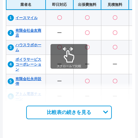
業者名
即日対応
出張費無料
見積無料
水
〇
〇
〇
イースマイル
有限会社金友商
ー
〇
〇
店
ハウスラボホー
〇
〇
〇
ム
ボイラサービス
ー
ー
ー
コーポレーショ
スクロールで比較
ン
有限会社永井設
ー
〇
〇
備
アトム電器チェ
ー
ー
ー
ーン
比較表の続きを見る