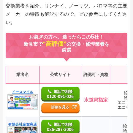
交換業者を紹介。リンナイ、ノーリツ、パロマ等の主要
メーカーの特徴も解説するので、ぜひ参考にしてくださ
い。
5
お急ぎの方へ、迷ったらこの
社！
“高評価”
新見市で
の交換・修理業者を
厳選
業者名
公式サイト
許認可・資格
電話で相談
イースマイル
給湯
0120-091-026
給湯
水道局指定
エコキ
エコキ
詳細を見る
有限会社金友商店
電話で相談
給湯
086-287-3006
給湯
―