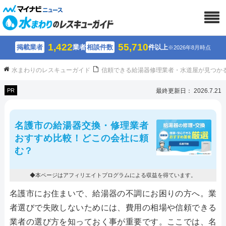
1,422
55,710
掲載業者
業者
相談件数
件以上
※2026年8月時点
水まわりのレスキューガイド
信頼できる給湯器修理業者・水道屋が見つか
PR
最終更新日： 2026.7.21
名護市の給湯器交換・修理業者
おすすめ比較！どこの会社に頼
む？
◆本ページはアフィリエイトプログラムによる収益を得ています。
名護市にお住まいで、給湯器の不調にお困りの方へ。業
者選びで失敗しないためには、費用の相場や信頼できる
業者の選び方を知っておく事が重要です。ここでは、名