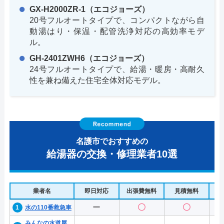
GX-H2000ZR-1（エコジョーズ）
20号フルオートタイプで、コンパクトながら自
動湯はり・保温・配管洗浄対応の高効率モデ
ル。
GH-2401ZWH6（エコジョーズ）
24号フルオートタイプで、給湯・暖房・高耐久
性を兼ね備えた住宅全体対応モデル。
名護市でおすすめの
給湯器の交換・修理業者10選
業者名
即日対応
出張費無料
見積無料
水
ー
〇
〇
水の110番救急車
みんなの水道屋