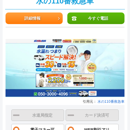
水の110番救急車
詳細情報
今すぐ電話
引用元：
水の110番救急車
水道局指定
カード決済可
電子マネー可
WEB割引アリ