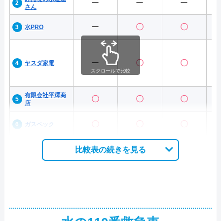
ー
ー
ー
さん
ー
〇
〇
水PRO
ー
〇
〇
ヤスダ家電
スクロールで比較
有限会社平澤商
〇
〇
〇
店
〇
〇
〇
ガスペック
比較表の続きを見る