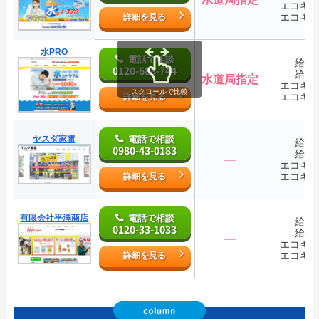
エコキ
エコキ
詳細を見る
水PRO
電話で相談
給湯
0120-688-744
給湯
水道局指定
エコキ
スクロールで比較
エコキ
詳細を見る
ヤスダ家電
電話で相談
給湯
0980-43-0183
給湯
―
エコキ
エコキ
詳細を見る
有限会社平澤商店
電話で相談
給湯
0120-33-1033
給湯
―
エコキ
エコキ
詳細を見る