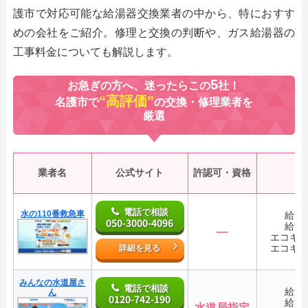
護市で対応可能な給湯器交換業者の中から、特におすす
めの会社をご紹介。修理と交換の判断や、ガス給湯器の
工事料金についても解説します。
5
お急ぎの方へ、迷ったらこの
社！
“高評価”
名護市で
の交換・修理業者を
厳選
業者名
公式サイト
許認可・資格
電話で相談
水の110番救急車
給湯
050-3000-4096
給湯
―
エコキ
エコキ
詳細を見る
みんなの水道屋さ
電話で相談
給湯
ん
0120-742-190
給湯
水道局指定