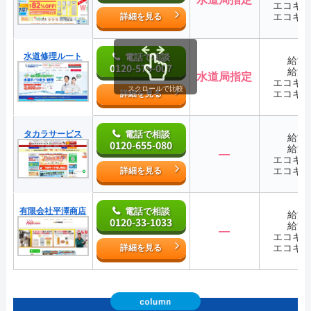
エコキ
エコキ
詳細を見る
水道修理ルート
電話で相談
給湯
0120-579-007
給湯
水道局指定
エコキ
スクロールで比較
エコキ
詳細を見る
タカラサービス
電話で相談
給湯
0120-655-080
給湯
―
エコキ
エコキ
詳細を見る
有限会社平澤商店
電話で相談
給湯
0120-33-1033
給湯
―
エコキ
エコキ
詳細を見る