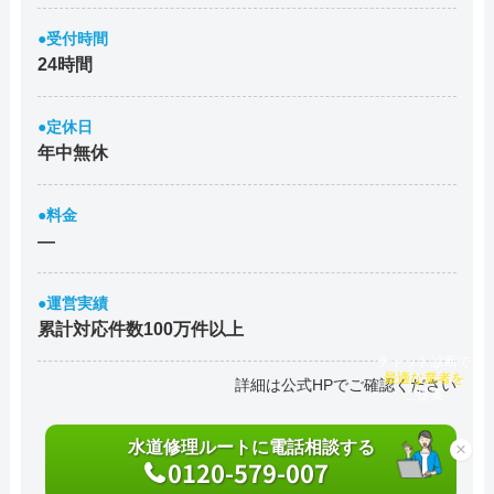
●受付時間
24時間
●定休日
年中無休
●料金
―
●運営実績
累計対応件数100万件以上
チャット診断で
最適な業者を
詳細は公式HPでご確認ください
ご提案
水道修理ルートに電話相談する
×
0120-579-007