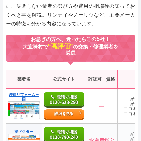
に、失敗しない業者の選び方や費用の相場等の知ってお
くべき事を解説。リンナイやノーリツなど、主要メーカ
ーの特徴も分かる内容になっています。
5
お急ぎの方へ、迷ったらこの
社！
“高評価”
大宜味村で
の交換・修理業者を
厳選
業者名
公式サイト
許認可・資格
沖縄リフォーム王
電話で相談
給湯
国
0120-628-290
給湯
―
エコキ
エコキ
詳細を見る
湯ドクター
電話で相談
給湯
0120-780-240
給湯
水道局指定