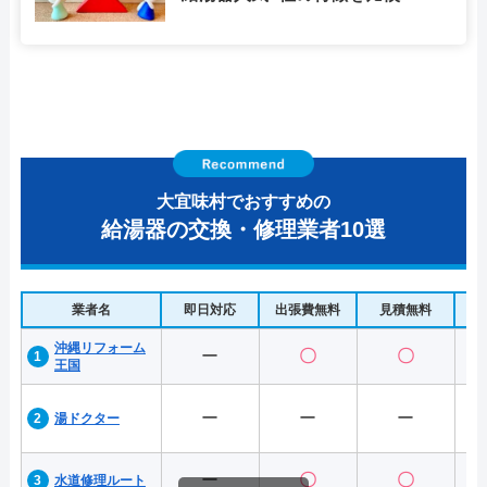
大宜味村でおすすめの
給湯器の交換・修理業者10選
業者名
即日対応
出張費無料
見積無料
水
沖縄リフォーム
ー
〇
〇
王国
ー
ー
ー
湯ドクター
ー
〇
〇
水道修理ルート