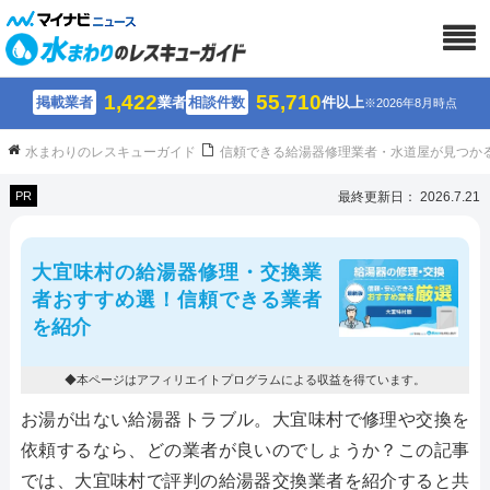
1,422
55,710
掲載業者
業者
相談件数
件以上
※2026年8月時点
水まわりのレスキューガイド
信頼できる給湯器修理業者・水道屋が見つか
PR
最終更新日： 2026.7.21
大宜味村の給湯器修理・交換業
者おすすめ選！信頼できる業者
を紹介
◆本ページはアフィリエイトプログラムによる収益を得ています。
お湯が出ない給湯器トラブル。大宜味村で修理や交換を
依頼するなら、どの業者が良いのでしょうか？この記事
では、大宜味村で評判の給湯器交換業者を紹介すると共