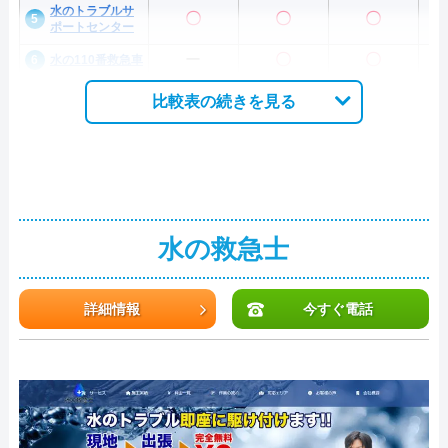
水のトラブルサ
〇
〇
〇
ポートセンター
ー
〇
〇
水の110番救急車
比較表の続きを見る
水の救急士
詳細情報
今すぐ電話