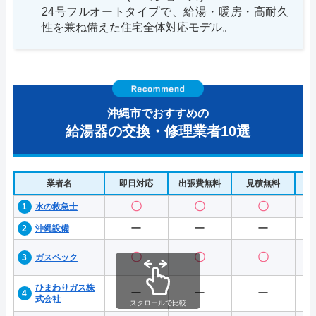
24号フルオートタイプで、給湯・暖房・高耐久
性を兼ね備えた住宅全体対応モデル。
沖縄市でおすすめの
給湯器の交換・修理業者10選
業者名
即日対応
出張費無料
見積無料
水
〇
〇
〇
水の救急士
ー
ー
ー
沖縄設備
〇
〇
〇
ガスペック
ひまわりガス株
ー
ー
ー
式会社
スクロールで比較