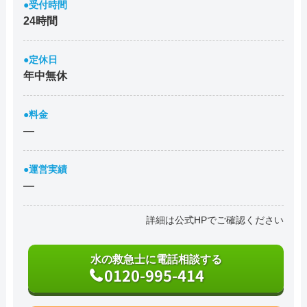
●受付時間
24時間
●定休日
年中無休
●料金
―
●運営実績
―
詳細は公式HPでご確認ください
水の救急士に電話相談する
0120-995-414