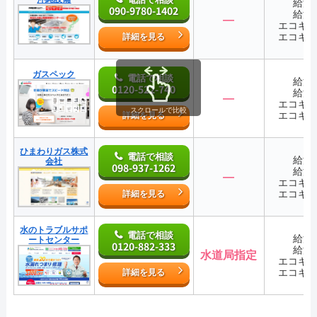
給湯
090-9780-1402
給湯
―
エコキ
エコキ
詳細を見る
ガスペック
電話で相談
給湯
0120-522-740
給湯
―
エコキ
スクロールで比較
エコキ
詳細を見る
ひまわりガス株式
電話で相談
給湯
会社
098-937-1262
給湯
―
エコキ
エコキ
詳細を見る
水のトラブルサポ
電話で相談
給湯
ートセンター
0120-882-333
給湯
水道局指定
エコキ
エコキ
詳細を見る