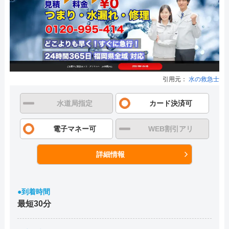
引用元：
水の救急士
水道局指定
カード決済可
電子マネー可
WEB割引アリ
詳細情報
●到着時間
最短30分