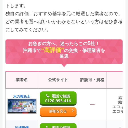
トします。
独自の評価、おすすめ基準を元に厳選した業者なので、
どの業者を選べばいいかわからないという方はぜひ参考
にしてみてください。
5
お急ぎの方へ、迷ったらこの
社！
“高評価”
沖縄市で
の交換・修理業者を
厳選
業者名
公式サイト
許認可・資格
電話で相談
水の救急士
給湯
0120-995-414
給湯
―
エコキ
エコキ
詳細を見る
沖縄設備
電話で相談