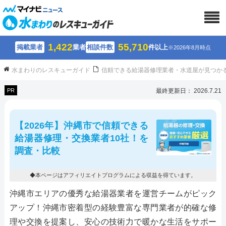
1,422
55,710
掲載業者
業者
相談件数
件以上
※2026年8月時点
水まわりのレスキューガイド
信頼できる給湯器修理業者・水道屋が見つか
PR
最終更新日： 2026.7.21
【2026年】沖縄市で信頼できる
給湯器修理・交換業者10社！を
調査・比較
◆本ページはアフィリエイトプログラムによる収益を得ています。
沖縄市エリアの優秀な給湯器業者を運営チームがピック
アップ！沖縄市密着型の経験豊富な専門業者が的確な修
理や交換を提案し、安心の技術力で暖かな生活をサポー