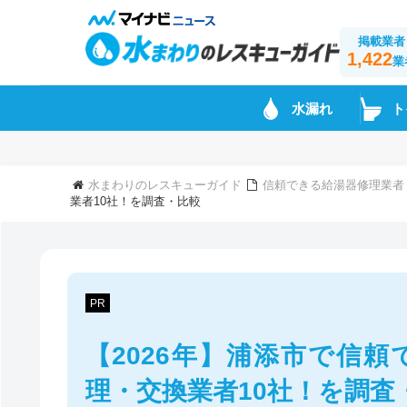
掲載業者
1,422
業
水漏れ
ト
水まわりのレスキューガイド
信頼できる給湯器修理業者
業者10社！を調査・比較
PR
【2026年】浦添市で信
理・交換業者10社！を調査