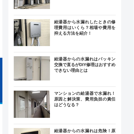
0～18:00
給湯器から水漏れしたときの修
業担当：
 店舗：
ー
理費用はいくら？相場や費用を
曜、日
抑える方法を紹介！
、祝日
給湯器からの水漏れはパッキン
交換で直るがDIY修理はおすすめ
できない理由とは
マンションの給湯器で水漏れ！
原因と解決策、費用負担の責任
はどうなる？
給湯器からの水漏れは危険！原