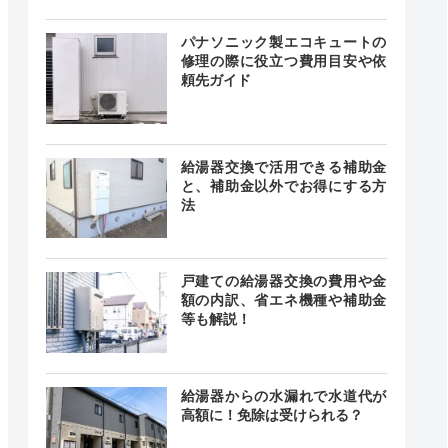
24時間
パナソニック製エコキュートの
最短30分
中無休
修理の際に役立つ費用目安や依
頼先ガイド
0〜18:00
給湯器交換で活用できる補助金
曜日、祝
―
日
と、補助金以外でお得にする方
法
戸建ての給湯器交換の費用や金
24時間
最短30分
額の内訳、省エネ機種や補助金
中無休
等も解説！
給湯器からの水漏れで水道代が
24時間
高額に！免除は受けられる？
最短30分
中無休