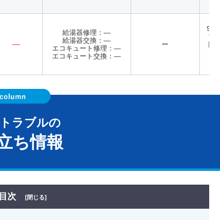
9:0
給湯器修理：―
営
給湯器交換：―
―
ー
日曜
エコキュート修理：―
土
エコキュート交換：―
曜
器トラブルの
立ち情報
目次
[閉じる]