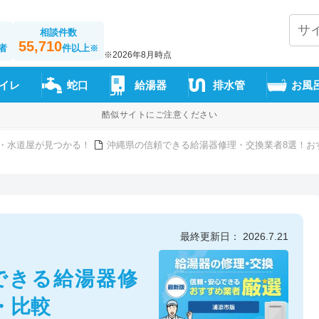
相談件数
55,710
者
件以上
※
※2026年8月時点
イレ
蛇口
給湯器
排水管
お風
酷似サイトにご注意ください
・水道屋が見つかる！
沖縄県の信頼できる給湯器修理・交換業者8選！お
最終更新日： 2026.7.21
頼できる給湯器修
・比較