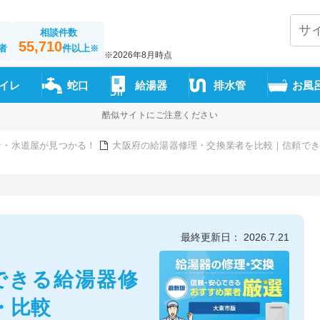
相談件数
55,710
者
件以上
※
※2026年8月時点
イレ
蛇口
給湯器
排水管
お風
酷似サイトにご注意ください
者・水道屋が見つかる！
大阪府の給湯器修理・交換業者を比較｜信頼できる1
最終更新日： 2026.7.21
頼できる給湯器修
・比較