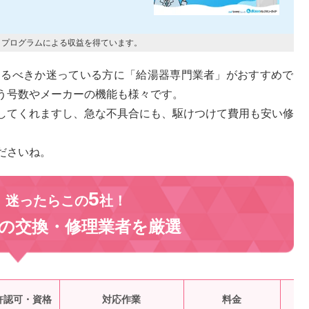
トプログラムによる収益を得ています。
するべきか迷っている方に「給湯器専門業者」がおすすめで
う号数やメーカーの機能も様々です。
してくれますし、急な不具合にも、駆けつけて費用も安い修
ださいね。
5
、迷ったらこの
社！
の交換・修理業者を
厳選
受
許認可・資格
対応作業
料金