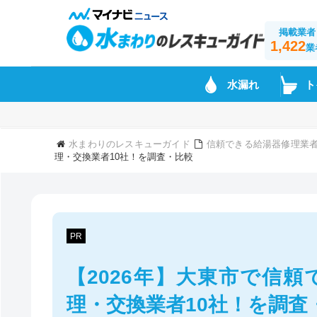
掲載業者
1,422
業
水漏れ
ト
水まわりのレスキューガイド
信頼できる給湯器修理業
理・交換業者10社！を調査・比較
PR
【2026年】大東市で信
理・交換業者10社！を調査