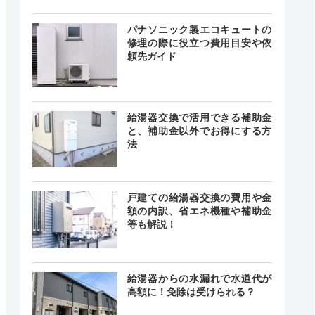
パナソニック製エコキュートの
修理の際に役立つ費用目安や依
24時間
最短20分
頼先ガイド
中無休
給湯器交換で活用できる補助金
と、補助金以外でお得にする方
載なし
記載なし
法
載なし
戸建ての給湯器交換の費用や金
額の内訳、省エネ機種や補助金
時間 年中
等も解説！
無休
最短20分
中無休
給湯器からの水漏れで水道代が
高額に！免除は受けられる？
24時間