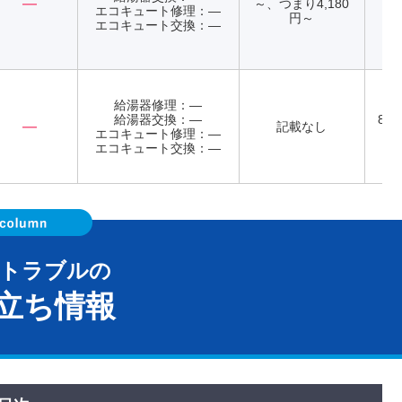
―
～、つまり4,180
エコキュート修理：―
年
円～
エコキュート交換：―
給湯器修理：―
給湯器交換：―
8:0
―
記載なし
エコキュート修理：―
エコキュート交換：―
器トラブルの
立ち情報