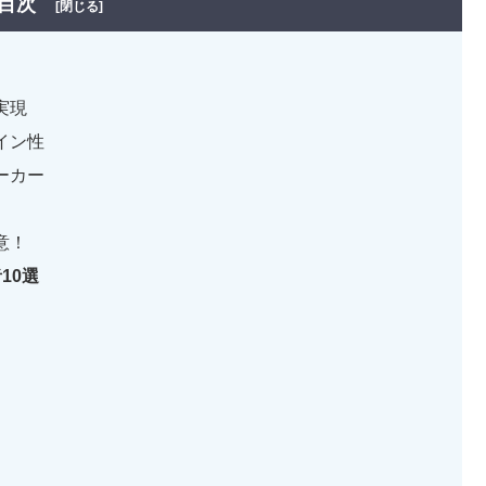
目次
[閉じる]
実現
イン性
ーカー
意！
10選