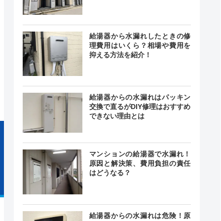
最短30分
中無休
給湯器から水漏れしたときの修
理費用はいくら？相場や費用を
抑える方法を紹介！
0～19:00
記載なし
日曜日
給湯器からの水漏れはパッキン
交換で直るがDIY修理はおすすめ
できない理由とは
マンションの給湯器で水漏れ！
原因と解決策、費用負担の責任
はどうなる？
給湯器からの水漏れは危険！原