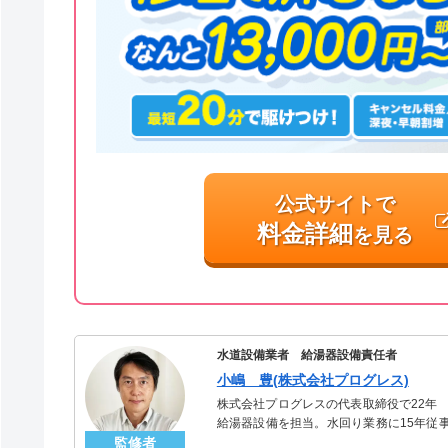
公式サイトで
料金詳細
を見る
水道設備業者 給湯器設備責任者
小嶋 豊(株式会社プログレス)
株式会社プログレスの代表取締役で22年
給湯器設備を担当。水回り業務に15年従
監修者
「給湯器」のスペシャリスト。