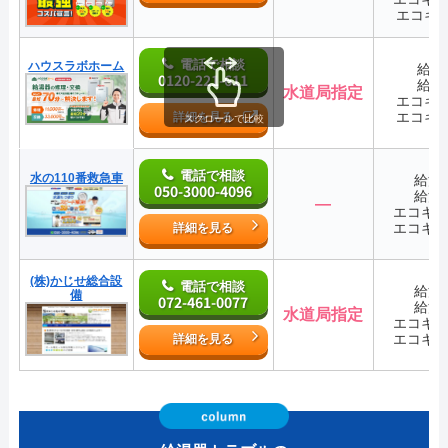
エコキ
電話で相談
ハウスラボホーム
給湯
0120-221-611
給湯
水道局指定
エコキ
エコキ
詳細を見る
スクロールで比較
電話で相談
水の110番救急車
給湯
050-3000-4096
給湯
―
エコキ
エコキ
詳細を見る
(株)かじせ総合設
電話で相談
給湯
備
072-461-0077
給湯
水道局指定
エコキ
エコキ
詳細を見る