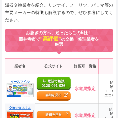
湯器交換業者を紹介。リンナイ、ノーリツ、パロマ等の
主要メーカーの特徴も解説するので、ぜひ参考にしてく
ださい。
5
お急ぎの方へ、迷ったらこの
社！
“高評価”
藤井寺市で
の交換・修理業者を
厳選
業者名
公式サイト
許認可・資格
電話で相談
イースマイル
給湯
0120-091-026
給湯
水道局指定
エコキ
エコキ
詳細を見る
交換できるくん
給湯
給湯
詳細を見る
水道局指定
エコキ