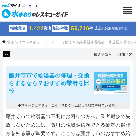
1,422
55,710
掲載業者
業者
相談件数
件以上
※2026年8月時点
水まわりのレスキューガイド
信頼できる給湯器修理業者・水道屋が見つか
PR
最終更新日： 2026.7.21
藤井寺市で給湯器の修理・交換
をするなら？おすすめ業者を比
較
◆本ページはアフィリエイトプログラムによる収益を得ています。
藤井寺市で給湯器の不調にお困りの方へ。業者選びで失
敗しないためには、費用の相場や信頼できる業者の選び
方を知る事が重要です。ここでは藤井寺市のおすすめ給