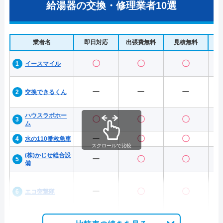
給湯器の交換・修理業者10選
業者名
即日対応
出張費無料
見積無料
水
〇
〇
〇
イースマイル
ー
ー
ー
交換できるくん
ハウスラボホー
〇
〇
〇
ム
ー
〇
〇
水の110番救急車
スクロールで比較
(株)かじせ総合設
ー
〇
〇
備
ー
〇
〇
エコ突撃隊