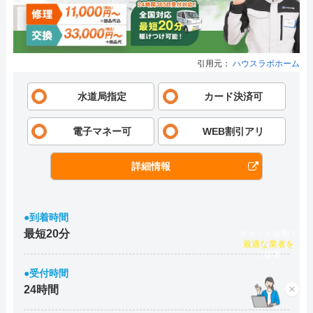
引用元：
ハウスラボホーム
水道局指定
カード決済可
電子マネー可
WEB割引アリ
詳細情報
●到着時間
チャット診断で
最短20分
最適な業者を
ご提案
●受付時間
×
24時間