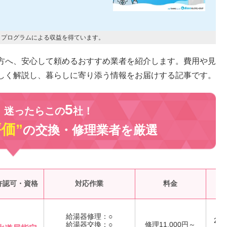
トプログラムによる収益を得ています。
方へ、安心して頼めるおすすめ業者を紹介します。費用や見
しく解説し、暮らしに寄り添う情報をお届けする記事です。
5
、迷ったらこの
社！
評価”
の交換・修理業者を
厳選
受
許認可・資格
対応作業
料金
給湯器修理：○
24
給湯器交換：○
修理11,000円～