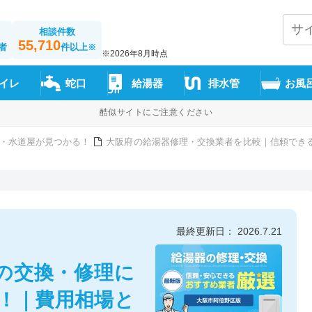
相談件数
55,710
者
件以上
※
※2026年8月時点
イレ
蛇口
給湯器
排水管
お風
酷似サイトにご注意ください
・水道屋が見つかる！
大阪府の給湯器修理・交換業者を比較｜信頼できる1
最終更新日： 2026.7.21
の交換・修理に
選！｜費用相場と