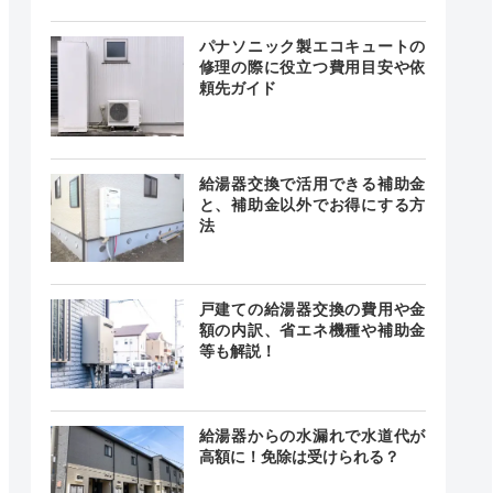
無休
最短20分
中無休
パナソニック製エコキュートの
修理の際に役立つ費用目安や依
頼先ガイド
24時間
最短20分
中無休
給湯器交換で活用できる補助金
と、補助金以外でお得にする方
法
舗によっ
異なる
ー
舗によっ
異なる
戸建ての給湯器交換の費用や金
額の内訳、省エネ機種や補助金
等も解説！
24時間
記載なし
中無休
給湯器からの水漏れで水道代が
高額に！免除は受けられる？