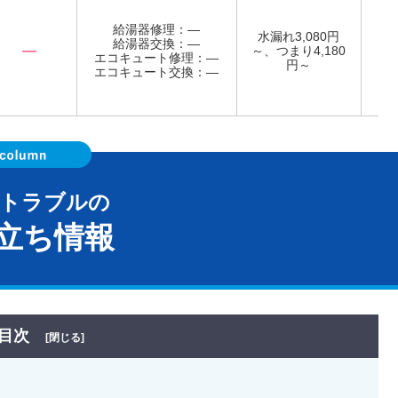
給湯器修理：―
水漏れ3,080円
給湯器交換：―
―
～、つまり4,180
エコキュート修理：―
年
円～
エコキュート交換：―
器トラブルの
立ち情報
目次
[閉じる]