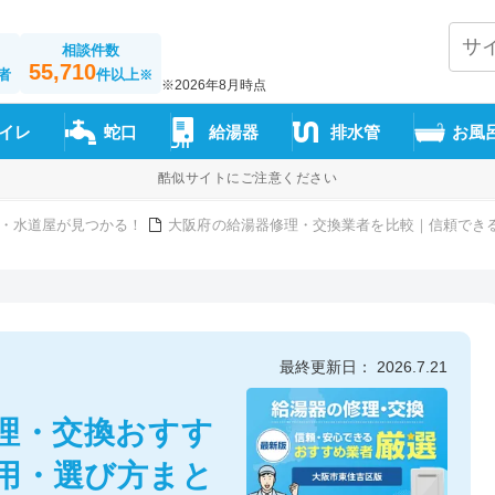
相談件数
55,710
者
件以上
※
※2026年8月時点
イレ
蛇口
給湯器
排水管
お風
酷似サイトにご注意ください
・水道屋が見つかる！
大阪府の給湯器修理・交換業者を比較｜信頼できる1
最終更新日： 2026.7.21
理・交換おすす
費用・選び方まと