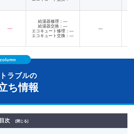
給湯器修理：―
給湯器交換：―
―
―
エコキュート修理：―
年
エコキュート交換：―
器トラブルの
立ち情報
目次
[閉じる]