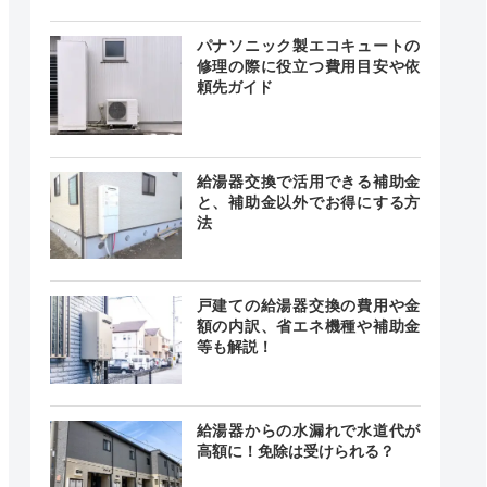
時間 年中
無休
最短20分
パナソニック製エコキュートの
中無休
修理の際に役立つ費用目安や依
頼先ガイド
24時間
最短20分
中無休
給湯器交換で活用できる補助金
と、補助金以外でお得にする方
法
0～17:00
曜、祝祭
戸建ての給湯器交換の費用や金
―
、お盆、
額の内訳、省エネ機種や補助金
末年始
等も解説！
給湯器からの水漏れで水道代が
24時間
高額に！免除は受けられる？
ー
ー