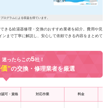
トプログラムによる収益を得ています。
頼できる給湯器修理・交換のおすすめ業者を紹介。費用や見
インまで丁寧に解説し、安心して依頼できる内容をまとめて
5
、迷ったらこの
社！
評価”
の交換・修理業者を
厳選
受
許認可・資格
対応作業
料金