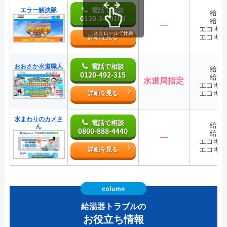
エラー解決隊
電話で相談
給湯
0120-14-9105
給湯
―
エコキ
スクロールで比較
エコキ
詳細を見る
おおさか水道職人
電話で相談
給湯
0120-492-315
給湯
水道局指定
エコキ
エコキ
詳細を見る
水まわりのカメさ
電話で相談
給湯
ん
0800-888-4440
給湯
―
エコキ
エコキ
詳細を見る
給湯器トラブルの
お役立ち情報