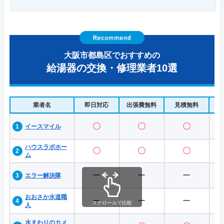
大阪市都島区でおすすめの
給湯器の交換・修理業者10選
業者名
即日対応
出張費無料
見積無料
水
〇
〇
〇
イースマイル
ハウスラボホー
〇
〇
〇
ム
ー
ー
ー
エラー解決隊
おおさか水道職
ー
ー
ー
スクロールで比較
人
水まわりのカメ