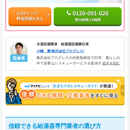
0120-091-026
公式サイトで
料金詳細
を見る
受付時間 24時間
水道設備業者 給湯器設備責任者
小嶋 豊(株式会社プログレス)
監修者
株式会社プログレスの代表取締役で22年 暮らしの
中で必要なレスキューサービスを提供する株式会社
続きを読む
プログレスにて給湯器設備を担当。水回り業務に15
年従事し、累計500件の給湯器関連のトラブルを解
決。多くのお客様に信頼される「給湯器」のスペシ
ャリスト。
信頼できる給湯器専門業者の選び方