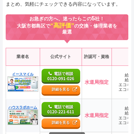
まとめ、気軽にチェックできる内容になっています。
5
お急ぎの方へ、迷ったらこの
社！
“高評価”
大阪市都島区で
の交換・修理業者を
厳選
業者名
公式サイト
許認可・資格
電話で相談
イースマイル
給湯
0120-091-026
給湯
水道局指定
エコキ
エコキ
詳細を見る
電話で相談
ハウスラボホーム
給湯
0120-221-611
給湯
水道局指定
エコキ
エコキ
詳細を見る