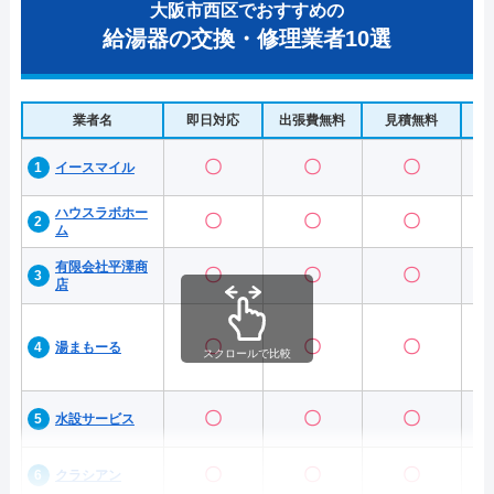
大阪市西区でおすすめの
給湯器の交換・修理業者10選
業者名
即日対応
出張費無料
見積無料
水
〇
〇
〇
イースマイル
ハウスラボホー
〇
〇
〇
ム
有限会社平澤商
〇
〇
〇
店
〇
〇
〇
湯まもーる
スクロールで比較
〇
〇
〇
水設サービス
〇
〇
〇
クラシアン