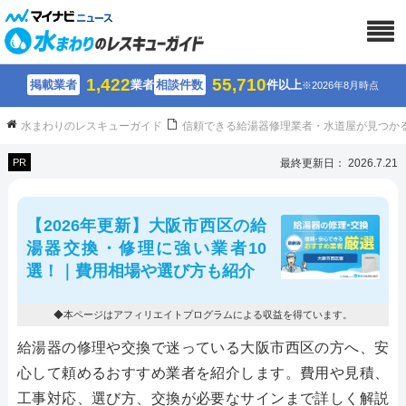
1,422
55,710
掲載業者
業者
相談件数
件以上
※2026年8月時点
水まわりのレスキューガイド
信頼できる給湯器修理業者・水道屋が見つか
PR
最終更新日： 2026.7.21
【2026年更新】大阪市西区の給
湯器交換・修理に強い業者10
選！｜費用相場や選び方も紹介
◆本ページはアフィリエイトプログラムによる収益を得ています。
給湯器の修理や交換で迷っている大阪市西区の方へ、安
心して頼めるおすすめ業者を紹介します。費用や見積、
工事対応、選び方、交換が必要なサインまで詳しく解説