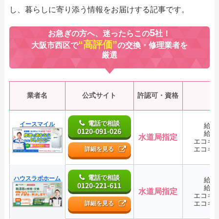
し、暮らしに寄り添う情報をお届けする記事です。
5
お急ぎの方へ、迷ったらこの
社！
“高評価”
大阪市西区で
の交換・修理業者を
厳選
業者名
公式サイト
許認可・資格
電話で相談
イースマイル
給湯
0120-091-026
給湯
水道局指定
エコキ
エコキ
詳細を見る
電話で相談
ハウスラボホーム
給湯
0120-221-611
給湯
水道局指定
エコキ
エコキ
詳細を見る