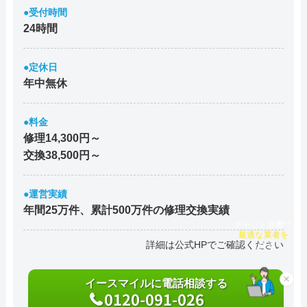
●受付時間
24時間
●定休日
年中無休
●料金
修理14,300円～
交換38,500円～
●運営実績
年間25万件、累計500万件の修理交換実績
チャット診断で
最適な業者を
詳細は公式HPでご確認ください
ご提案
×
イースマイルに電話相談する
0120-091-026