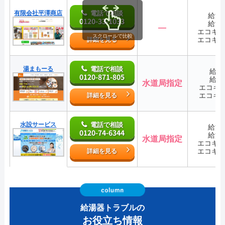
有限会社平澤商店
電話で相談
給湯
0120-33-1033
給湯
―
エコキ
スクロールで比較
エコキ
詳細を見る
湯まもーる
電話で相談
給湯
0120-871-805
給湯
水道局指定
エコキ
エコキ
詳細を見る
水設サービス
電話で相談
給湯
0120-74-6344
給湯
水道局指定
エコキ
エコキ
詳細を見る
給湯器トラブルの
お役立ち情報