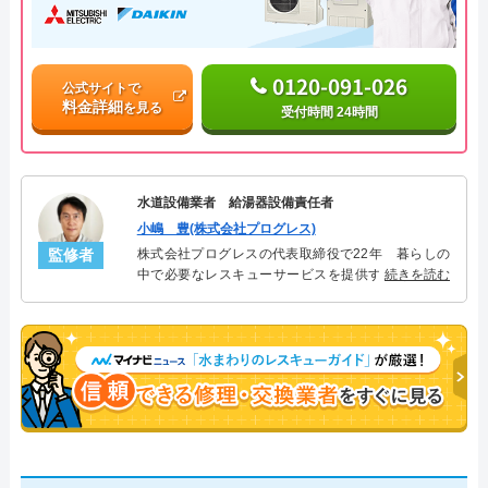
0120-091-026
公式サイトで
料金詳細
を見る
受付時間 24時間
水道設備業者 給湯器設備責任者
小嶋 豊(株式会社プログレス)
監修者
株式会社プログレスの代表取締役で22年 暮らしの
中で必要なレスキューサービスを提供する株式会社
続きを読む
プログレスにて給湯器設備を担当。水回り業務に15
年従事し、累計500件の給湯器関連のトラブルを解
決。多くのお客様に信頼される「給湯器」のスペシ
ャリスト。