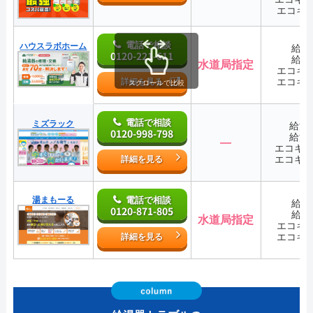
エコキ
電話で相談
ハウスラボホーム
給湯
0120-221-611
給湯
水道局指定
エコキ
エコキ
詳細を見る
スクロールで比較
電話で相談
ミズラック
給湯
0120-998-798
給湯
―
エコキ
エコキ
詳細を見る
湯まもーる
電話で相談
給湯
0120-871-805
給湯
水道局指定
エコキ
エコキ
詳細を見る