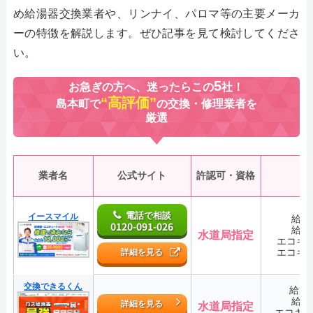
め給湯器交換業者や、リンナイ、パロマ等の主要メーカ
ーの特徴を解説します。ぜひ記事を見て検討してくださ
い。
5
お急ぎの方へ、迷ったらこの
社！
“高評価”
島本町で
の交換・修理業者を
厳選
業者名
公式サイト
許認可・資格
電話で相談
イースマイル
給湯
0120-091-026
給湯
水道局指定
エコキ
エコキ
詳細を見る
交換できるくん
給湯
給湯
詳細を見る
水道局指定
エコキ