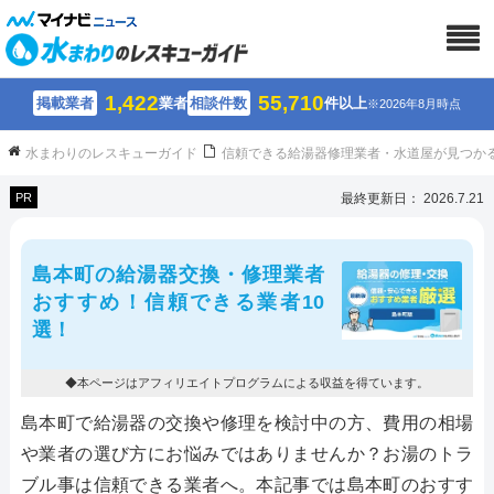
1,422
55,710
掲載業者
業者
相談件数
件以上
※2026年8月時点
水まわりのレスキューガイド
信頼できる給湯器修理業者・水道屋が見つか
PR
最終更新日： 2026.7.21
島本町の給湯器交換・修理業者
おすすめ！信頼できる業者10
選！
◆本ページはアフィリエイトプログラムによる収益を得ています。
島本町で給湯器の交換や修理を検討中の方、費用の相場
や業者の選び方にお悩みではありませんか？お湯のトラ
ブル事は信頼できる業者へ。本記事では島本町のおすす