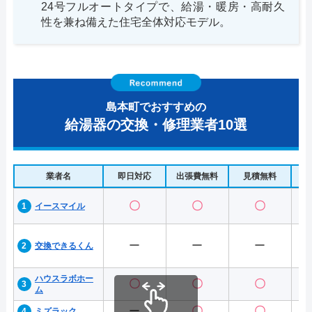
24号フルオートタイプで、給湯・暖房・高耐久
性を兼ね備えた住宅全体対応モデル。
島本町でおすすめの
給湯器の交換・修理業者10選
業者名
即日対応
出張費無料
見積無料
水
〇
〇
〇
イースマイル
ー
ー
ー
交換できるくん
ハウスラボホー
〇
〇
〇
ム
ー
〇
〇
ミズラック