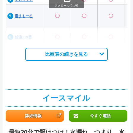
スクロールで比較
〇
〇
〇
湯まもーる
〇
〇
〇
給湯119番
比較表の続きを見る
イースマイル
詳細情報
今すぐ電話
最短20分で駆けつけ！水漏れ、つまり、水