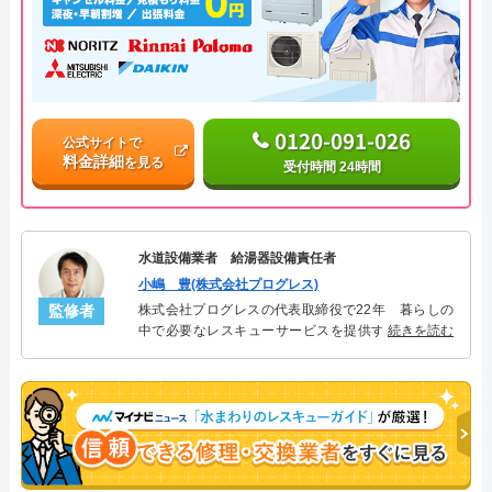
0120-091-026
公式サイトで
料金詳細
を見る
受付時間 24時間
水道設備業者 給湯器設備責任者
小嶋 豊(株式会社プログレス)
監修者
株式会社プログレスの代表取締役で22年 暮らしの
中で必要なレスキューサービスを提供する株式会社
続きを読む
プログレスにて給湯器設備を担当。水回り業務に15
年従事し、累計500件の給湯器関連のトラブルを解
決。多くのお客様に信頼される「給湯器」のスペシ
ャリスト。