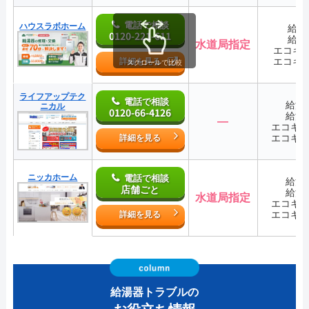
電話で相談
ハウスラボホーム
給湯
0120-221-611
給湯
水道局指定
エコキ
エコキ
詳細を見る
スクロールで比較
ライフアップテク
電話で相談
給湯
ニカル
0120-66-4126
給湯
―
エコキ
エコキ
詳細を見る
ニッカホーム
電話で相談
給湯
店舗ごと
給湯
水道局指定
エコキ
エコキ
詳細を見る
給湯器トラブルの