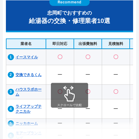
忠岡町でおすすめの
給湯器の交換・修理業者10選
業者名
即日対応
出張費無料
見積無料
水
〇
〇
〇
イースマイル
ー
ー
ー
交換できるくん
ハウスラボホー
〇
〇
〇
ム
スクロールで比較
ライフアップテ
ー
ー
ー
クニカル
ー
ー
ー
ニッカホーム
モアープランニ
ー
ー
ー
ング