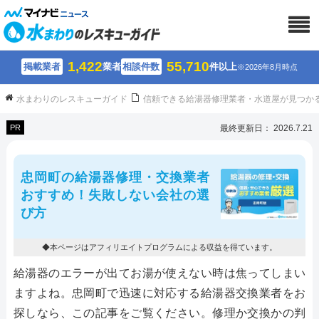
1,422
55,710
掲載業者
業者
相談件数
件以上
※2026年8月時点
水まわりのレスキューガイド
信頼できる給湯器修理業者・水道屋が見つか
PR
最終更新日： 2026.7.21
忠岡町の給湯器修理・交換業者
おすすめ！失敗しない会社の選
び方
◆本ページはアフィリエイトプログラムによる収益を得ています。
給湯器のエラーが出てお湯が使えない時は焦ってしまい
ますよね。忠岡町で迅速に対応する給湯器交換業者をお
探しなら、この記事をご覧ください。修理か交換かの判