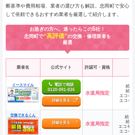
断基準や費用相場、業者の選び方も解説。忠岡町で安心
して依頼できるおすすめ業者を厳選して紹介します。
5
お急ぎの方へ、迷ったらこの
社！
“高評価”
忠岡町で
の交換・修理業者を
厳選
業者名
公式サイト
許認可・資格
電話で相談
イースマイル
給湯
0120-091-026
給湯
水道局指定
エコキ
エコキ
詳細を見る
交換できるくん
給湯
給湯
詳細を見る
水道局指定
エコキ
エコキ