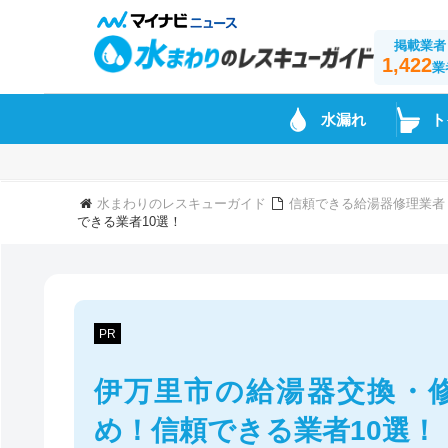
掲載業者
1,422
業
水漏れ
ト
水まわりのレスキューガイド
信頼できる給湯器修理業者
できる業者10選！
PR
伊万里市の給湯器交換・
め！信頼できる業者10選！