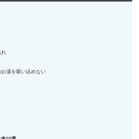
忘れ
のお湯を吸い込めない
者10選