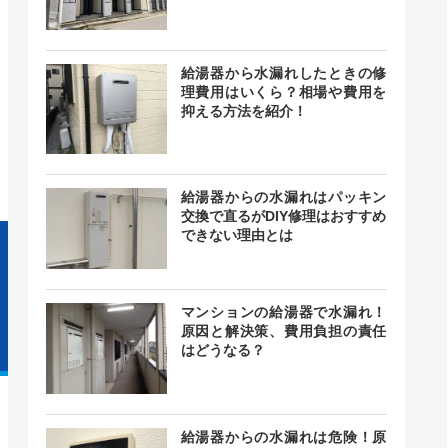
給湯器から水漏れしたときの修
0～19:00
理費用はいくら？相場や費用を
無休(年
―
抑える方法を紹介！
年始を除
く)
給湯器からの水漏れはパッキン
交換で直るがDIY修理はおすすめ
できない理由とは
マンションの給湯器で水漏れ！
原因と解決策、費用負担の責任
はどうなる？
給湯器からの水漏れは危険！原