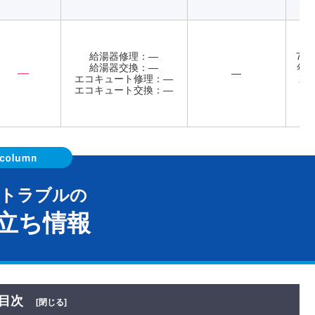
給湯器修理：―
7:3
給湯器交換：―
年中
―
―
エコキュート修理：―
末
エコキュート交換：―
器トラブルの
立ち情報
目次
[閉じる]