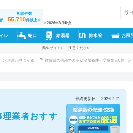
相談件数
55,710
者
件以上
※
※2026年8月時点
イレ
蛇口
給湯器
排水管
お風
酷似サイトにご注意ください
・水道屋が見つかる！
佐賀県の信頼できる給湯器修理・交換業者8選！お
最終更新日： 2026.7.21
修理業者おすす