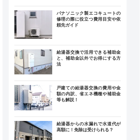
24時間
パナソニック製エコキュートの
最短20分
中無休
修理の際に役立つ費用目安や依
頼先ガイド
24時間
給湯器交換で活用できる補助金
最短30分
中無休
と、補助金以外でお得にする方
法
時間 年中
戸建ての給湯器交換の費用や金
無休
最短20分
額の内訳、省エネ機種や補助金
中無休
等も解説！
給湯器からの水漏れで水道代が
24時間
記載なし
高額に！免除は受けられる？
中無休