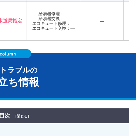
給湯器修理：―
給湯器交換：―
水道局指定
―
エコキュート修理：―
年
エコキュート交換：―
器トラブルの
立ち情報
目次
[閉じる]