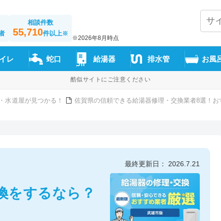
相談件数
55,710
者
件以上
※
※2026年8月時点
イレ
蛇口
給湯器
排水管
お風
酷似サイトにご注意ください
・水道屋が見つかる！
佐賀県の信頼できる給湯器修理・交換業者8選！お
最終更新日： 2026.7.21
換をするなら？