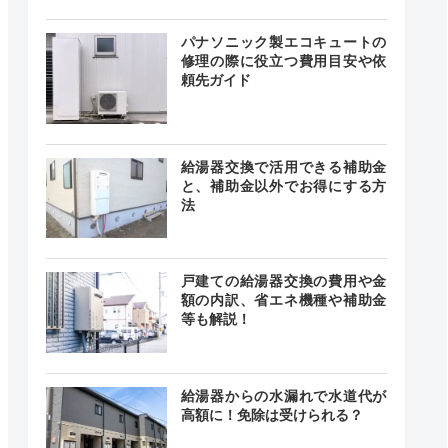
24時間
最短20分
中無休
パナソニック製エコキュートの
修理の際に役立つ費用目安や依
頼先ガイド
24時間
最短30分
中無休
給湯器交換で活用できる補助金
と、補助金以外でお得にする方
法
時間 年中
無休
最短20分
中無休
戸建ての給湯器交換の費用や金
額の内訳、省エネ機種や補助金
等も解説！
24時間
記載なし
中無休
給湯器からの水漏れで水道代が
高額に！免除は受けられる？