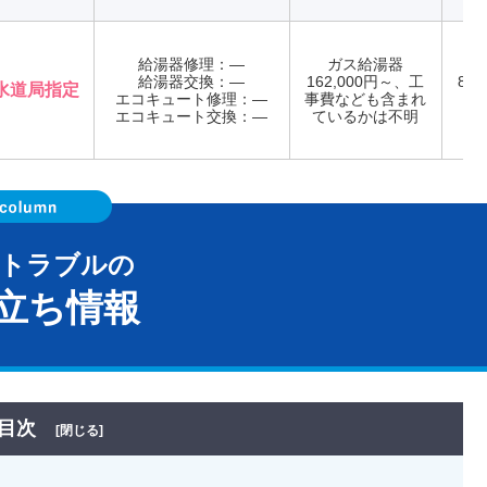
給湯器修理：―
ガス給湯器
給湯器交換：―
162,000円～、工
8:0
水道局指定
エコキュート修理：―
事費なども含まれ
年
エコキュート交換：―
ているかは不明
器トラブルの
立ち情報
目次
[閉じる]