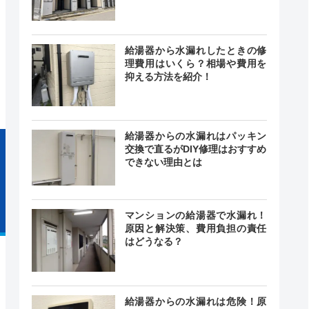
給湯器から水漏れしたときの修
0～23:00
記載なし
中無休
理費用はいくら？相場や費用を
抑える方法を紹介！
給湯器からの水漏れはパッキン
交換で直るがDIY修理はおすすめ
できない理由とは
マンションの給湯器で水漏れ！
原因と解決策、費用負担の責任
はどうなる？
給湯器からの水漏れは危険！原