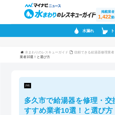
掲載業者
1,422
業
水漏れ
ト
水まわりのレスキューガイド
信頼できる給湯器修理業者
業者10選！と選び方
PR
多久市で給湯器を修理・交
すすめ業者10選！と選び方