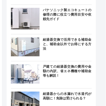
24時間
最短20分
中無休
パナソニック製エコキュートの
修理の際に役立つ費用目安や依
頼先ガイド
時間365日
対応
最短20分
給湯器交換で活用できる補助金
中無休
と、補助金以外でお得にする方
法
時間 年中
戸建ての給湯器交換の費用や金
無休
最短20分
中無休
額の内訳、省エネ機種や補助金
等も解説！
給湯器からの水漏れで水道代が
24時間
最短20分
中無休
高額に！免除は受けられる？