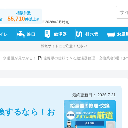
相談件数
55,710
者
件以上
※
※2026年8月時点
イレ
蛇口
給湯器
排水管
お風
酷似サイトにご注意ください
・水道屋が見つかる！
佐賀県の信頼できる給湯器修理・交換業者8選！お
最終更新日： 2026.7.21
換するなら！お