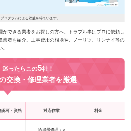
トプログラムによる収益を得ています。
理ができる業者をお探しの方へ。トラブル事はプロに依頼し
換業者を紹介。工事費用の相場や、ノーリツ、リンナイ等の
い。
5
、迷ったらこの
社！
の交換・修理業者を
厳選
受
許認可・資格
対応作業
料金
給湯器修理：○