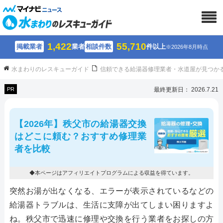
1,422
55,710
掲載業者
業者
相談件数
件以上
※2026年8月時点
水まわりのレスキューガイド
信頼できる給湯器修理業者・水道屋が見つか
PR
最終更新日： 2026.7.21
【2026年】秩父市の給湯器交換
はどこに頼む？おすすめ修理業
者を比較
◆本ページはアフィリエイトプログラムによる収益を得ています。
突然お湯が出なくなる、エラーが表示されているなどの
給湯器トラブルは、生活に支障が出てしまい困りますよ
ね。秩父市で迅速に修理や交換を行う業者をお探しの方