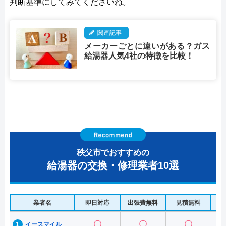
判断基準にしてみてくださいね。
関連記事
メーカーごとに違いがある？ガス
給湯器人気4社の特徴を比較！
秩父市でおすすめの
給湯器の交換・修理業者10選
業者名
即日対応
出張費無料
見積無料
水
〇
〇
〇
イースマイル