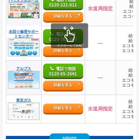
ハウスラボホーム
給湯
0120-221-611
給湯
水道局指定
エコキ
エコキ
詳細を見る
水回り修理サポー
電話で相談
給湯
トセンター
0120-761-067
給湯
―
エコキ
スクロールで比較
エコキ
詳細を見る
アルプス
電話で相談
給湯
0120-65-2641
給湯
―
エコキ
エコキ
詳細を見る
東京ガス
給湯
給湯
詳細を見る
水道局指定
エコキ
エコキ