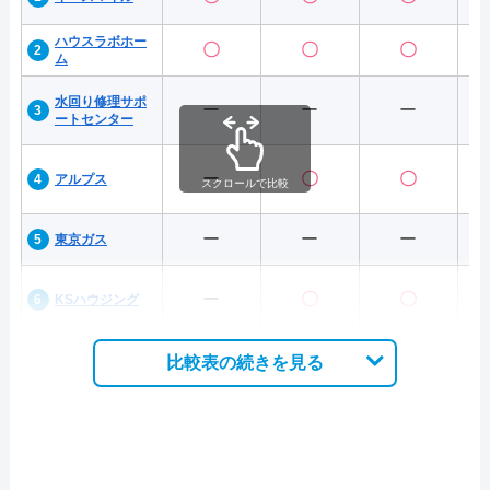
ハウスラボホー
〇
〇
〇
ム
水回り修理サポ
ー
ー
ー
ートセンター
ー
〇
〇
アルプス
スクロールで比較
ー
ー
ー
東京ガス
ー
〇
〇
KSハウジング
比較表の続きを見る