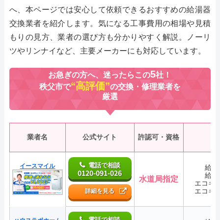
へ、本ページでは安心して依頼できるおすすめの給湯器
交換業者を紹介します。気になる工事費用の相場や見積
もりの見方、業者の選び方も分かりやすく解説。ノーリ
ツやリンナイなど、主要メーカーにも対応しています。
5
お急ぎの方へ、迷ったらこの
社！
“高評価”
秩父市で
の交換・修理業者を
厳選
業者名
公式サイト
許認可・資格
電話で相談
イースマイル
給湯
0120-091-026
給湯
水道局指定
エコキ
エコキ
詳細を見る
電話で相談