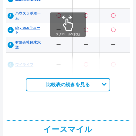
ハウスラボホー
〇
〇
〇
ム
sky-ecoキュー
ー
〇
〇
ト
スクロールで比較
有限会社鈴木水
ー
ー
ー
道
ー
〇
〇
ワイライフ
比較表の続きを見る
イースマイル