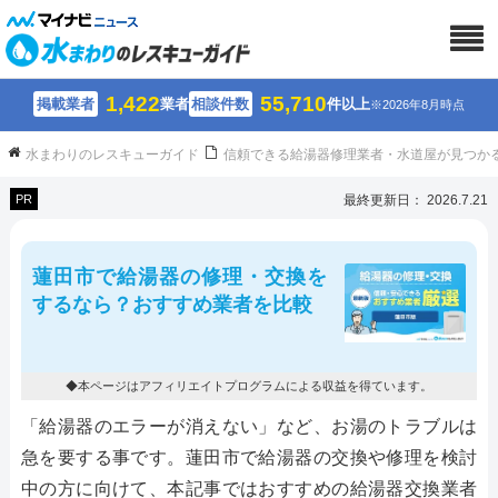
1,422
55,710
掲載業者
業者
相談件数
件以上
※2026年8月時点
水まわりのレスキューガイド
信頼できる給湯器修理業者・水道屋が見つか
PR
最終更新日： 2026.7.21
蓮田市で給湯器の修理・交換を
するなら？おすすめ業者を比較
◆本ページはアフィリエイトプログラムによる収益を得ています。
「給湯器のエラーが消えない」など、お湯のトラブルは
急を要する事です。蓮田市で給湯器の交換や修理を検討
中の方に向けて、本記事ではおすすめの給湯器交換業者