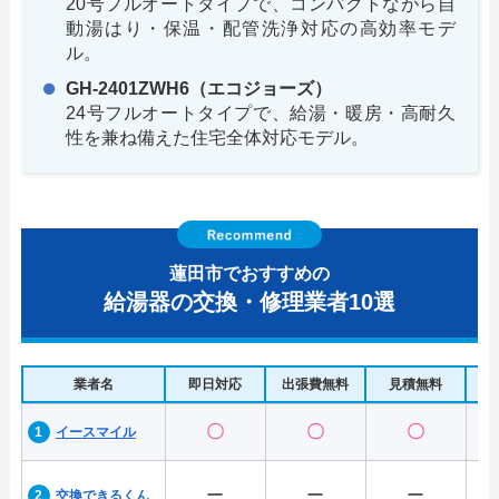
20号フルオートタイプで、コンパクトながら自
動湯はり・保温・配管洗浄対応の高効率モデ
ル。
GH-2401ZWH6（エコジョーズ）
24号フルオートタイプで、給湯・暖房・高耐久
性を兼ね備えた住宅全体対応モデル。
蓮田市でおすすめの
給湯器の交換・修理業者10選
業者名
即日対応
出張費無料
見積無料
水
〇
〇
〇
イースマイル
ー
ー
ー
交換できるくん