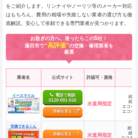
をご紹介します。リンナイやノーリツ等のメーカー対応
はもちろん、費用の相場や失敗しない業者の選び方も徹
底解説。安心して依頼できる専門業者が見つかります。
5
お急ぎの方へ、迷ったらこの
社！
“高評価”
蓮田市で
の交換・修理業者を
厳選
業者名
公式サイト
許認可・資格
電話で相談
イースマイル
給湯
0120-091-026
給湯
水道局指定
エコキ
エコキ
詳細を見る
交換できるくん
給湯
給湯
詳細を見る
水道局指定
エコキ