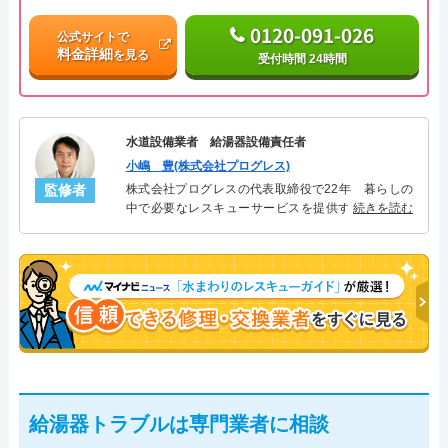
0120-091-026
公式サイトで
料金詳細
を見る
受付時間 24時間
水道設備業者 給湯器設備責任者
小嶋 豊(株式会社プログレス)
監修者
株式会社プログレスの代表取締役で22年 暮らしの
中で必要なレスキューサービスを提供する株式会社
続きを読む
プログレスにて給湯器設備を担当。水回り業務に15
年従事し、累計500件の給湯器関連のトラブルを解
決。多くのお客様に信頼される「給湯器」のスペシ
ャリスト。
給湯器トラブルは専門業者に相談