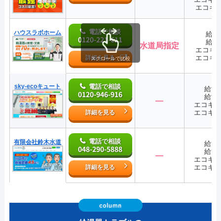
エコキ
電話で相談
ハウスラボホーム
給湯
0120-221-611
給湯
水道局指定
エコキ
エコキ
詳細を見る
スクロールで比較
sky-ecoキュート
電話で相談
給湯
0120-946-916
給湯
―
エコキ
エコキ
詳細を見る
電話で相談
有限会社鈴木水道
給湯
048-290-5888
給湯
―
エコキ
エコキ
詳細を見る