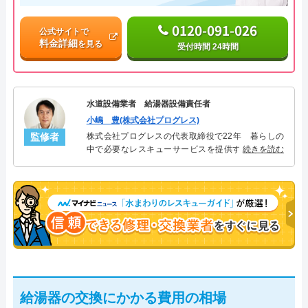
0120-091-026
公式サイトで
料金詳細
を見る
受付時間 24時間
水道設備業者 給湯器設備責任者
小嶋 豊(株式会社プログレス)
監修者
株式会社プログレスの代表取締役で22年 暮らしの
中で必要なレスキューサービスを提供する株式会社
続きを読む
プログレスにて給湯器設備を担当。水回り業務に15
年従事し、累計500件の給湯器関連のトラブルを解
決。多くのお客様に信頼される「給湯器」のスペシ
ャリスト。
給湯器の交換にかかる費用の相場