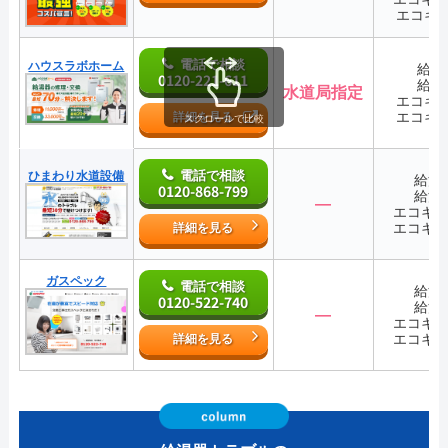
エコキ
電話で相談
ハウスラボホーム
給湯
0120-221-611
給湯
水道局指定
エコキ
エコキ
詳細を見る
スクロールで比較
電話で相談
ひまわり水道設備
給湯
0120-868-799
給湯
―
エコキ
エコキ
詳細を見る
ガスペック
電話で相談
給湯
0120-522-740
給湯
―
エコキ
エコキ
詳細を見る