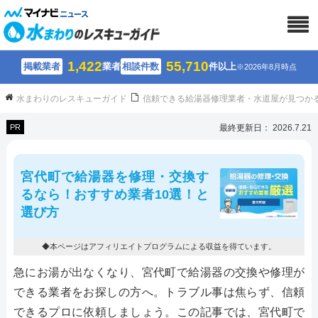
1,422
55,710
掲載業者
業者
相談件数
件以上
※2026年8月時点
水まわりのレスキューガイド
信頼できる給湯器修理業者・水道屋が見つか
PR
最終更新日： 2026.7.21
宮代町で給湯器を修理・交換す
るなら！おすすめ業者10選！と
選び方
◆本ページはアフィリエイトプログラムによる収益を得ています。
急にお湯が出なくなり、宮代町で給湯器の交換や修理が
できる業者をお探しの方へ。トラブル事は焦らず、信頼
できるプロに依頼しましょう。この記事では、宮代町で