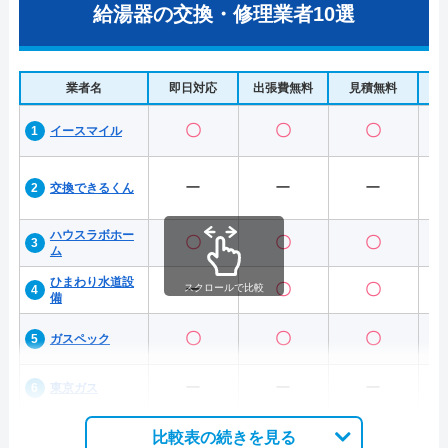
給湯器の交換・修理業者10選
業者名
即日対応
出張費無料
見積無料
水
〇
〇
〇
イースマイル
ー
ー
ー
交換できるくん
ハウスラボホー
〇
〇
〇
ム
ひまわり水道設
ー
〇
〇
スクロールで比較
備
〇
〇
〇
ガスペック
ー
ー
ー
東京ガス
比較表の続きを見る