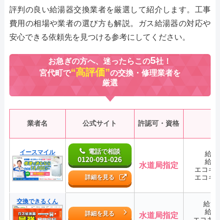
評判の良い給湯器交換業者を厳選して紹介します。工事
費用の相場や業者の選び方も解説。ガス給湯器の対応や
安心できる依頼先を見つける参考にしてください。
5
お急ぎの方へ、迷ったらこの
社！
“高評価”
宮代町で
の交換・修理業者を
厳選
業者名
公式サイト
許認可・資格
電話で相談
イースマイル
給湯
0120-091-026
給湯
水道局指定
エコキ
エコキ
詳細を見る
交換できるくん
給湯
給湯
詳細を見る
水道局指定
エコキ