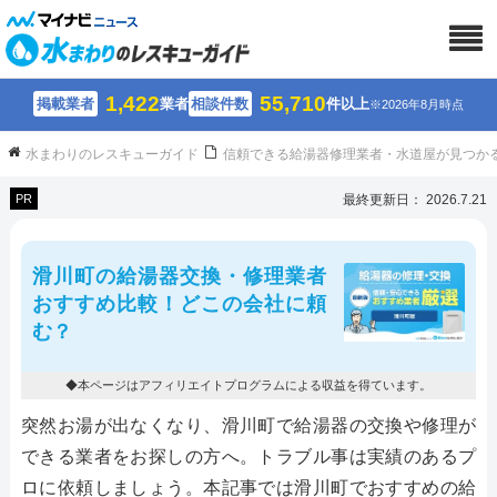
1,422
55,710
掲載業者
業者
相談件数
件以上
※2026年8月時点
水まわりのレスキューガイド
信頼できる給湯器修理業者・水道屋が見つか
PR
最終更新日： 2026.7.21
滑川町の給湯器交換・修理業者
おすすめ比較！どこの会社に頼
む？
◆本ページはアフィリエイトプログラムによる収益を得ています。
突然お湯が出なくなり、滑川町で給湯器の交換や修理が
できる業者をお探しの方へ。トラブル事は実績のあるプ
ロに依頼しましょう。本記事では滑川町でおすすめの給