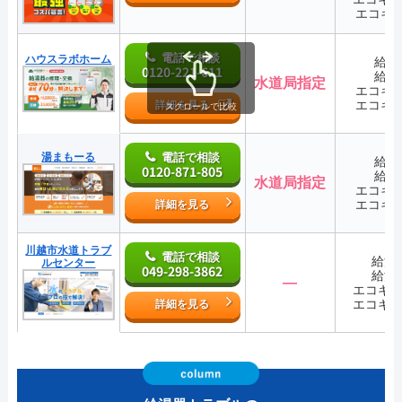
エコキ
電話で相談
ハウスラボホーム
給湯
0120-221-611
給湯
水道局指定
エコキ
エコキ
詳細を見る
スクロールで比較
湯まもーる
電話で相談
給湯
0120-871-805
給湯
水道局指定
エコキ
エコキ
詳細を見る
川越市水道トラブ
電話で相談
給湯
ルセンター
049-298-3862
給湯
―
エコキ
エコキ
詳細を見る