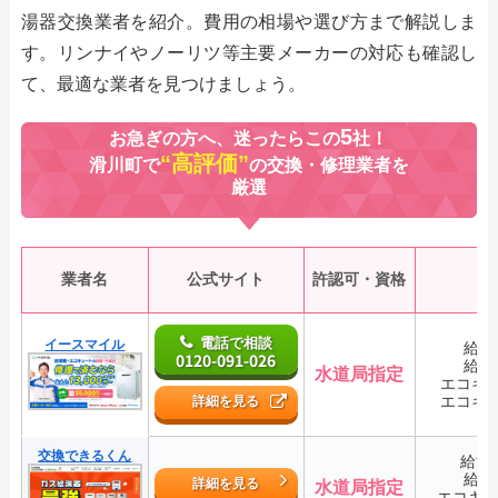
湯器交換業者を紹介。費用の相場や選び方まで解説しま
す。リンナイやノーリツ等主要メーカーの対応も確認し
て、最適な業者を見つけましょう。
5
お急ぎの方へ、迷ったらこの
社！
“高評価”
滑川町で
の交換・修理業者を
厳選
業者名
公式サイト
許認可・資格
電話で相談
イースマイル
給湯
0120-091-026
給湯
水道局指定
エコキ
エコキ
詳細を見る
交換できるくん
給湯
給湯
詳細を見る
水道局指定
エコキ