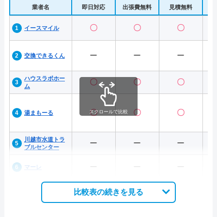
業者名
即日対応
出張費無料
見積無料
水
〇
〇
〇
イースマイル
ー
ー
ー
交換できるくん
ハウスラボホー
〇
〇
〇
ム
〇
〇
〇
スクロールで比較
湯まもーる
川越市水道トラ
ー
ー
ー
ブルセンター
ー
ー
ー
マーレ
比較表の続きを見る