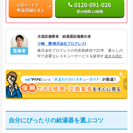
0120-091-026
公式サイトで
料金詳細
を見る
受付時間 24時間
水道設備業者 給湯器設備責任者
小嶋 豊(株式会社プログレス)
監修者
株式会社プログレスの代表取締役で22年 暮らしの
中で必要なレスキューサービスを提供する株式会社
続きを読む
プログレスにて給湯器設備を担当。水回り業務に15
年従事し、累計500件の給湯器関連のトラブルを解
決。多くのお客様に信頼される「給湯器」のスペシ
ャリスト。
自分にぴったりの給湯器を選ぶコツ