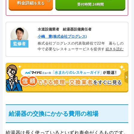
料金詳細
を見る
受付時間 24時間
水道設備業者 給湯器設備責任者
小嶋 豊(株式会社プログレス)
監修者
株式会社プログレスの代表取締役で22年 暮らしの
中で必要なレスキューサービスを提供する株式会社
続きを読む
プログレスにて給湯器設備を担当。水回り業務に15
年従事し、累計500件の給湯器関連のトラブルを解
決。多くのお客様に信頼される「給湯器」のスペシ
ャリスト。
給湯器の交換にかかる費用の相場
給湯器は長く使っているといずれ寿命がくるものです。