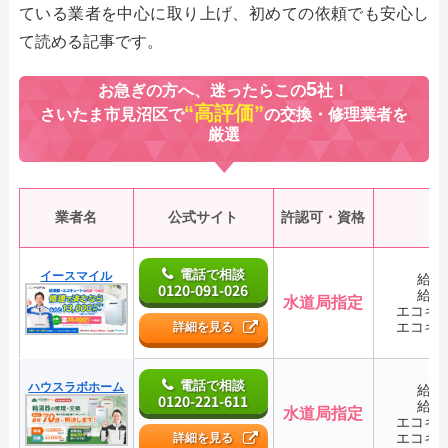
ている業者を中心に取り上げ、初めての依頼でも安心し
て読める記事です。
5
お急ぎの方へ、迷ったらこの
社！
“高評価”
さいたま市見沼区で
の交換・修理業者を
厳選
業者名
公式サイト
許認可・資格
電話で相談
イースマイル
給湯
0120-091-026
給湯
水道局指定
エコキ
エコキ
詳細を見る
電話で相談
ハウスラボホーム
給湯
0120-221-611
給湯
水道局指定
エコキ
エコキ
詳細を見る