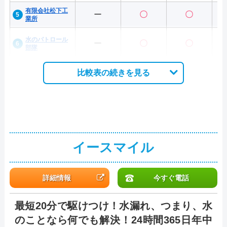
有限会社松下工
ー
〇
〇
業所
水のパトロール
ー
〇
〇
部隊
比較表の続きを見る
イースマイル
詳細情報
今すぐ電話
最短20分で駆けつけ！水漏れ、つまり、水
のことなら何でも解決！24時間365日年中