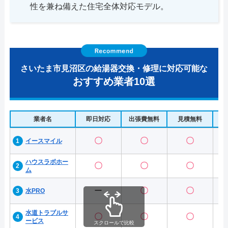
性を兼ね備えた住宅全体対応モデル。
さいたま市見沼区の給湯器交換・修理に対応可能な
おすすめ業者10選
業者名
即日対応
出張費無料
見積無料
水
〇
〇
〇
イースマイル
ハウスラボホー
〇
〇
〇
ム
ー
〇
〇
水PRO
水道トラブルサ
〇
〇
〇
ービス
スクロールで比較