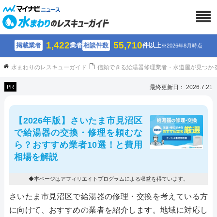
1,422
55,710
掲載業者
業者
相談件数
件以上
※2026年8月時点
水まわりのレスキューガイド
信頼できる給湯器修理業者・水道屋が見つか
PR
最終更新日： 2026.7.21
【2026年版】さいたま市見沼区
で給湯器の交換・修理を頼むな
ら？おすすめ業者10選！と費用
相場を解説
◆本ページはアフィリエイトプログラムによる収益を得ています。
さいたま市見沼区で給湯器の修理・交換を考えている方
に向けて、おすすめの業者を紹介します。地域に対応し