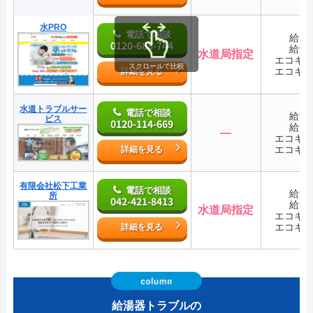
水PRO
電話で相談
給湯
0120-688-744
給湯
水道局指定
エコキ
スクロールで比較
エコキ
詳細を見る
水道トラブルサー
電話で相談
給湯
ビス
0120-114-669
給湯
―
エコキ
エコキ
詳細を見る
有限会社松下工業
電話で相談
給湯
所
042-421-8413
給湯
水道局指定
エコキ
エコキ
詳細を見る
給湯器トラブルの