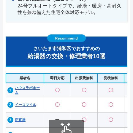
24号フルオートタイプで、給湯・暖房・高耐久
性を兼ね備えた住宅全体対応モデル。
さいたま市浦和区でおすすめの
給湯器の交換・修理業者10選
業者名
即日対応
出張費無料
見積無料
水
ハウスラボホー
〇
〇
〇
ム
〇
〇
〇
イースマイル
ー
〇
〇
正直屋