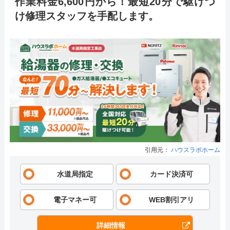
作業料金6,600円から！最短20分で駆けつ
け修理スタッフを手配します。
引用元：
ハウスラボホーム
水道局指定
カード決済可
電子マネー可
WEB割引アリ
詳細情報