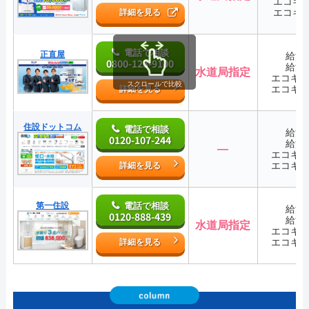
エコキ
エコキ
詳細を見る
電話で相談
正直屋
給湯
0800-123-9100
給湯
水道局指定
エコキ
スクロールで比較
エコキ
詳細を見る
住設ドットコム
電話で相談
給湯
0120-107-244
給湯
―
エコキ
エコキ
詳細を見る
第一住設
電話で相談
給湯
0120-888-439
給湯
水道局指定
エコキ
エコキ
詳細を見る