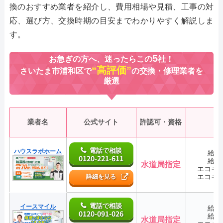
換のおすすめ業者を紹介し、費用相場や見積、工事の対
応、選び方、交換時期の目安までわかりやすく解説しま
す。
5
お急ぎの方へ、迷ったらこの
社！
“高評価”
さいたま市浦和区で
の交換・修理業者を
厳選
業者名
公式サイト
許認可・資格
電話で相談
ハウスラボホーム
給湯
0120-221-611
給湯
水道局指定
エコキ
エコキ
詳細を見る
電話で相談
イースマイル
給湯
0120-091-026
給湯
水道局指定