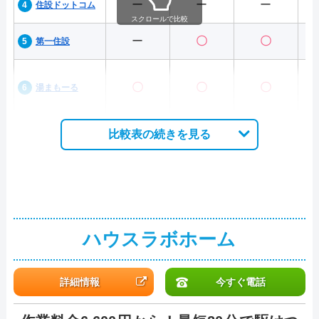
ー
ー
ー
住設ドットコム
スクロールで比較
ー
〇
〇
第一住設
〇
〇
〇
湯まもーる
比較表の続きを見る
ハウスラボホーム
詳細情報
今すぐ電話