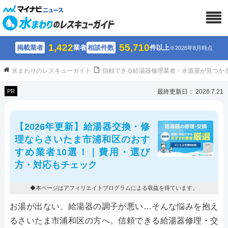
1,422
55,710
掲載業者
業者
相談件数
件以上
※2026年8月時点
水まわりのレスキューガイド
信頼できる給湯器修理業者・水道屋が見つか
PR
最終更新日： 2026.7.21
【2026年更新】給湯器交換・修
理ならさいたま市浦和区のおす
すめ業者10選！｜費用・選び
方・対応もチェック
◆本ページはアフィリエイトプログラムによる収益を得ています。
お湯が出ない、給湯器の調子が悪い…そんな悩みを抱え
るさいたま市浦和区の方へ。信頼できる給湯器修理・交