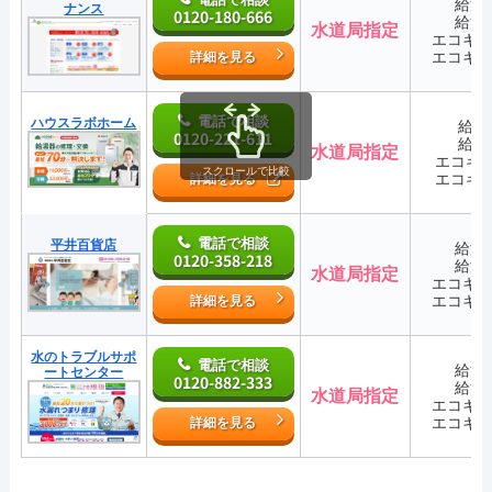
給湯
ナンス
0120-180-666
給湯
水道局指定
エコキ
エコキ
詳細を見る
電話で相談
ハウスラボホーム
給湯
0120-221-611
給湯
水道局指定
エコキ
スクロールで比較
エコキ
詳細を見る
電話で相談
平井百貨店
給湯
0120-358-218
給湯
水道局指定
エコキ
エコキ
詳細を見る
水のトラブルサポ
電話で相談
給湯
ートセンター
0120-882-333
給湯
水道局指定
エコキ
エコキ
詳細を見る