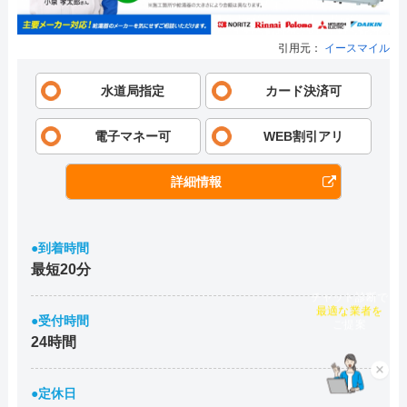
引用元：
イースマイル
水道局指定
カード決済可
電子マネー可
WEB割引アリ
詳細情報
●到着時間
最短20分
チャット診断で
最適な業者を
●受付時間
ご提案
24時間
×
●定休日