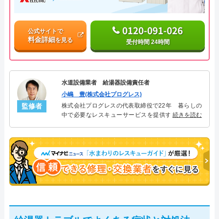
0120-091-026
公式サイトで
料金詳細
を見る
受付時間 24時間
水道設備業者 給湯器設備責任者
小嶋 豊(株式会社プログレス)
監修者
株式会社プログレスの代表取締役で22年 暮らしの
中で必要なレスキューサービスを提供する株式会社
続きを読む
プログレスにて給湯器設備を担当。水回り業務に15
年従事し、累計500件の給湯器関連のトラブルを解
決。多くのお客様に信頼される「給湯器」のスペシ
ャリスト。