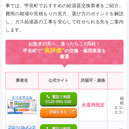
事では、甲良町でおすすめの給湯器交換業者をご紹介。
費用の相場や見積もりの見方、選び方のポイントを解説
し、ガス給湯器の工事を安心して任せられる先をご案内
します。
5
お急ぎの方へ、迷ったらこの
社！
“高評価”
甲良町で
の交換・修理業者を
厳選
業者名
公式サイト
許認可・資格
電話で相談
イースマイル
給湯
0120-091-026
給湯
水道局指定
エコキ
エコキ
詳細を見る
グローバルメンテ
電話で相談