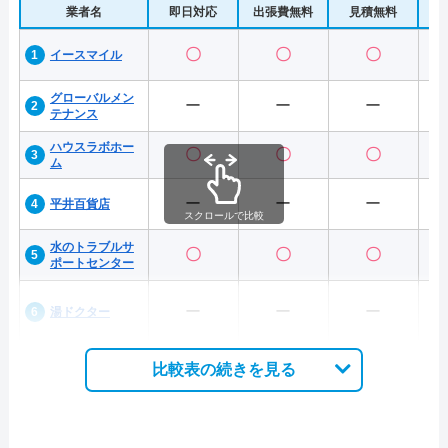
業者名
即日対応
出張費無料
見積無料
水
〇
〇
〇
イースマイル
グローバルメン
ー
ー
ー
テナンス
ハウスラボホー
〇
〇
〇
ム
ー
ー
ー
平井百貨店
スクロールで比較
水のトラブルサ
〇
〇
〇
ポートセンター
ー
ー
ー
湯ドクター
比較表の続きを見る