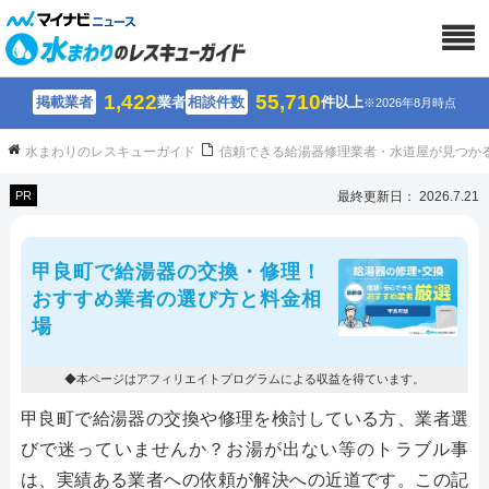
1,422
55,710
掲載業者
業者
相談件数
件以上
※2026年8月時点
水まわりのレスキューガイド
信頼できる給湯器修理業者・水道屋が見つか
PR
最終更新日： 2026.7.21
甲良町で給湯器の交換・修理！
おすすめ業者の選び方と料金相
場
◆本ページはアフィリエイトプログラムによる収益を得ています。
甲良町で給湯器の交換や修理を検討している方、業者選
びで迷っていませんか？お湯が出ない等のトラブル事
は、実績ある業者への依頼が解決への近道です。この記