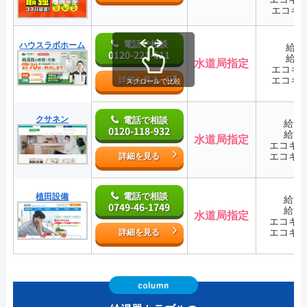
エコキ
電話で相談
ハウスラボホーム
給湯
0120-221-611
給湯
水道局指定
エコキ
エコキ
詳細を見る
スクロールで比較
クサネン
電話で相談
給湯
0120-118-932
給湯
水道局指定
エコキ
エコキ
詳細を見る
電話で相談
植田設備
給湯
0749-46-1749
給湯
水道局指定
エコキ
エコキ
詳細を見る