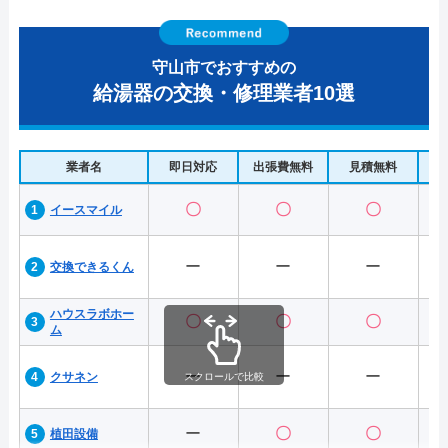
守山市でおすすめの
給湯器の交換・修理業者10選
業者名
即日対応
出張費無料
見積無料
水
〇
〇
〇
イースマイル
ー
ー
ー
交換できるくん
ハウスラボホー
〇
〇
〇
ム
ー
ー
ー
クサネン
スクロールで比較
ー
〇
〇
植田設備