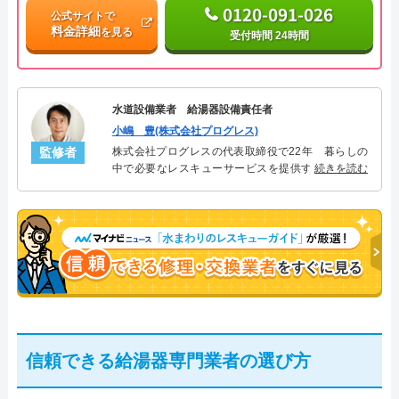
0120-091-026
公式サイトで
料金詳細
を見る
受付時間 24時間
水道設備業者 給湯器設備責任者
小嶋 豊(株式会社プログレス)
監修者
株式会社プログレスの代表取締役で22年 暮らしの
中で必要なレスキューサービスを提供する株式会社
続きを読む
プログレスにて給湯器設備を担当。水回り業務に15
年従事し、累計500件の給湯器関連のトラブルを解
決。多くのお客様に信頼される「給湯器」のスペシ
ャリスト。
信頼できる給湯器専門業者の選び方