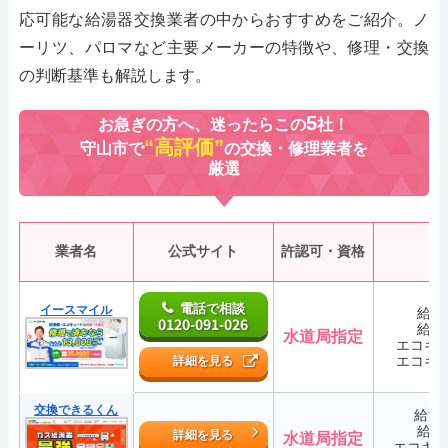
応可能な給湯器交換業者の中からおすすめをご紹介。ノ
ーリツ、パロマなど主要メーカーの特徴や、修理・交換
の判断基準も解説します。
5
お急ぎの方へ、迷ったらこの
社！
“高評価”
守山市で
の交換・修理業者を
厳選
業者名
公式サイト
許認可・資格
電話で相談
イースマイル
給湯
0120-091-026
給湯
水道局指定
エコキ
エコキ
詳細を見る
交換できるくん
給湯
給湯
詳細を見る
水道局指定
エコキ