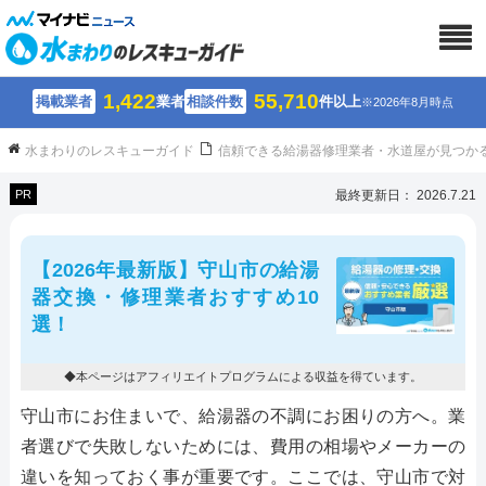
1,422
55,710
掲載業者
業者
相談件数
件以上
※2026年8月時点
水まわりのレスキューガイド
信頼できる給湯器修理業者・水道屋が見つか
PR
最終更新日： 2026.7.21
【2026年最新版】守山市の給湯
器交換・修理業者おすすめ10
選！
◆本ページはアフィリエイトプログラムによる収益を得ています。
守山市にお住まいで、給湯器の不調にお困りの方へ。業
者選びで失敗しないためには、費用の相場やメーカーの
違いを知っておく事が重要です。ここでは、守山市で対