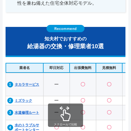
性を兼ね備えた住宅全体対応モデル。
知夫村でおすすめの
給湯器の交換・修理業者10選
業者名
即日対応
出張費無料
見積無料
水
ー
〇
〇
タカラサービス
ー
〇
〇
ミズラック
ー
〇
〇
水道修理ルート
スクロールで比較
水のトラブルサ
〇
〇
〇
ポートセンター