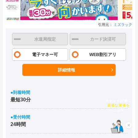
引用元：
ミズラック
水道局指定
カード決済可
電子マネー可
WEB割引アリ
詳細情報
●到着時間
最短30分
チャット診断で
最適な業者を
ご提案
●受付時間
24時間
×