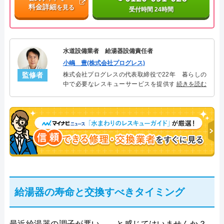
料金詳細
を見る
受付時間 24時間
水道設備業者 給湯器設備責任者
小嶋 豊(株式会社プログレス)
監修者
株式会社プログレスの代表取締役で22年 暮らしの
中で必要なレスキューサービスを提供する株式会社
続きを読む
プログレスにて給湯器設備を担当。水回り業務に15
年従事し、累計500件の給湯器関連のトラブルを解
決。多くのお客様に信頼される「給湯器」のスペシ
ャリスト。
給湯器の寿命と交換すべきタイミング
最近給湯器の調子が悪い……と感じてはいませんか？