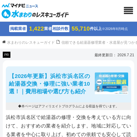
1,422
55,710
掲載業者
業者
相談件数
件以上
※2026年8月時点
水まわりのレスキューガイド
信頼できる給湯器修理業者・水道屋が見つか
PR
最終更新日： 2026.7.21
【2026年更新】浜松市浜名区の
給湯器交換・修理に強い業者10
選！｜費用相場や選び方も紹介
◆本ページはアフィリエイトプログラムによる収益を得ています。
浜松市浜名区で給湯器の修理・交換を考えている方に向
けて、おすすめの業者を紹介します。地域に対応してい
る業者を中心に取り上げ、初めての依頼でも安心して読