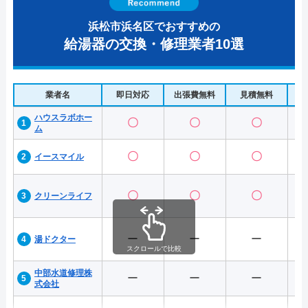
浜松市浜名区でおすすめの
給湯器の交換・修理業者10選
業者名
即日対応
出張費無料
見積無料
水
ハウスラボホー
〇
〇
〇
ム
〇
〇
〇
イースマイル
〇
〇
〇
クリーンライフ
ー
ー
ー
湯ドクター
スクロールで比較
中部水道修理株
ー
ー
ー
式会社