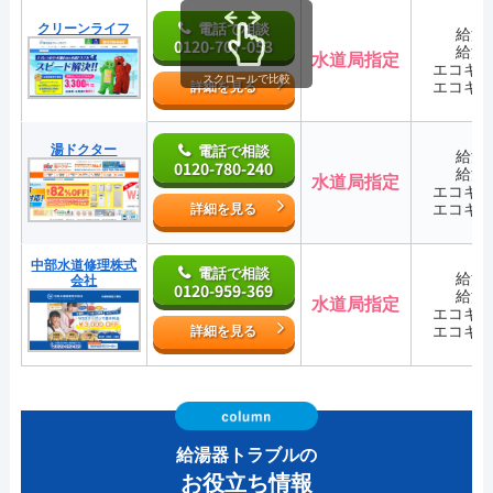
クリーンライフ
電話で相談
給湯
0120-707-053
給湯
水道局指定
エコキ
スクロールで比較
エコキ
詳細を見る
湯ドクター
電話で相談
給湯
0120-780-240
給湯
水道局指定
エコキ
エコキ
詳細を見る
中部水道修理株式
電話で相談
給湯
会社
0120-959-369
給湯
水道局指定
エコキ
エコキ
詳細を見る
給湯器トラブルの
お役立ち情報