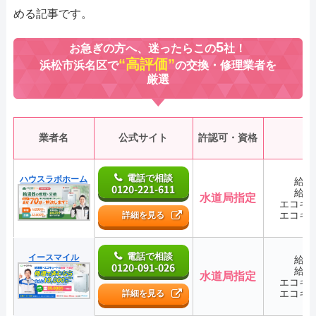
める記事です。
5
お急ぎの方へ、迷ったらこの
社！
“高評価”
浜松市浜名区で
の交換・修理業者を
厳選
業者名
公式サイト
許認可・資格
電話で相談
ハウスラボホーム
給湯
0120-221-611
給湯
水道局指定
エコキ
エコキ
詳細を見る
電話で相談
イースマイル
給湯
0120-091-026
給湯
水道局指定
エコキ
エコキ
詳細を見る