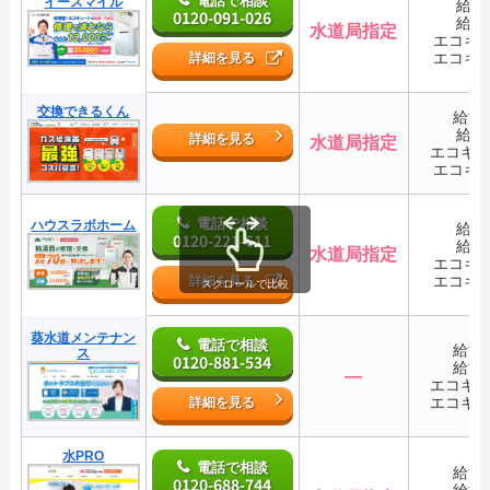
電話で相談
イースマイル
給湯
0120-091-026
給湯
水道局指定
エコキ
エコキ
詳細を見る
交換できるくん
給湯
給湯
詳細を見る
水道局指定
エコキ
エコキ
電話で相談
ハウスラボホーム
給湯
0120-221-611
給湯
水道局指定
エコキ
エコキ
詳細を見る
スクロールで比較
葵水道メンテナン
電話で相談
給湯
ス
0120-881-534
給湯
―
エコキ
エコキ
詳細を見る
水PRO
電話で相談
給湯
0120-688-744
給湯