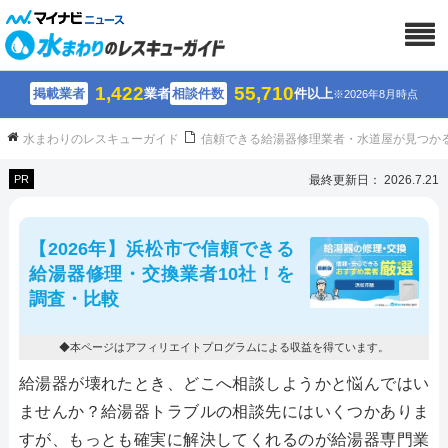
1,422
55,710
掲載業者
業者
相談件数
件以上
※2026年8月時点
水まわりのレスキューガイド
信頼できる給湯器修理業者・水道屋が見つか
PR
最終更新日： 2026.7.21
【2026年】浜松市で信頼できる
給湯器修理・交換業者10社！を
調査・比較
◆本ページはアフィリエイトプログラムによる収益を得ています。
給湯器が壊れたとき、どこへ相談しようかと悩んではい
ませんか？給湯器トラブルの相談先にはいくつかありま
すが、もっとも確実に解決してくれるのが給湯器専門業