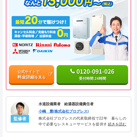
0120-091-026
公式サイトで
料金詳細
を見る
受付時間 24時間
水道設備業者 給湯器設備責任者
小嶋 豊(株式会社プログレス)
監修者
株式会社プログレスの代表取締役で22年 暮らしの
中で必要なレスキューサービスを提供する株式会社
続きを読む
プログレスにて給湯器設備を担当。水回り業務に15
年従事し、累計500件の給湯器関連のトラブルを解