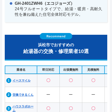
GH-2401ZWH6（エコジョーズ）
24号フルオートタイプで、給湯・暖房・高耐久
性を兼ね備えた住宅全体対応モデル。
浜松市でおすすめの
給湯器の交換・修理業者10選
業者名
即日対応
出張費無料
見積無料
水
〇
〇
〇
イースマイル
ー
ー
ー
交換できるくん
ハウスラボホー
〇
〇
〇
ム