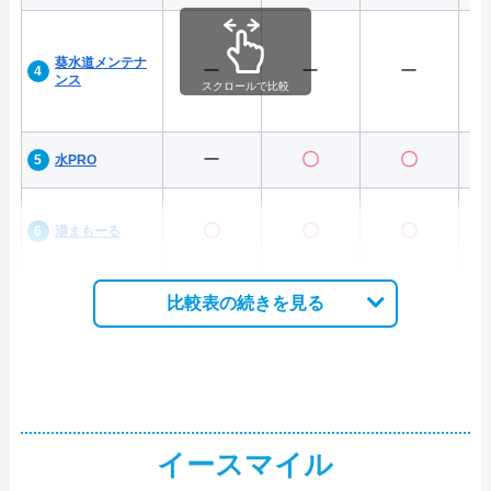
葵水道メンテナ
ー
ー
ー
ンス
スクロールで比較
ー
〇
〇
水PRO
〇
〇
〇
湯まもーる
比較表の続きを見る
イースマイル