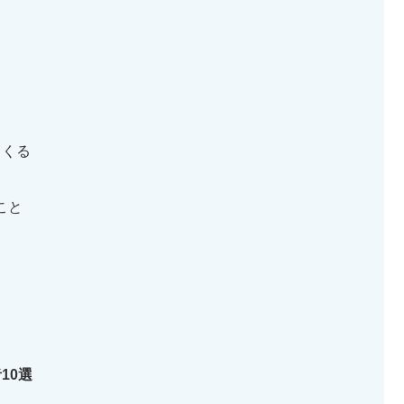
てくる
こと
10選