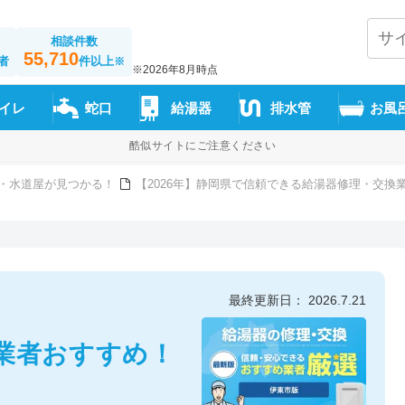
相談件数
55,710
者
件以上
※
※2026年8月時点
イレ
蛇口
給湯器
排水管
お風
酷似サイトにご注意ください
・水道屋が見つかる！
【2026年】静岡県で信頼できる給湯器修理・交換
最終更新日： 2026.7.21
業者おすすめ！