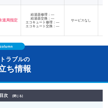
給湯器修理：―
給湯器交換：―
店
水道局指定
サービスなし
エコキュート修理：―
※
エコキュート交換：―
器トラブルの
立ち情報
目次
[閉じる]