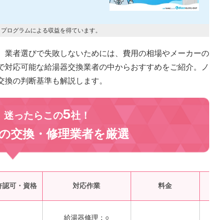
トプログラムによる収益を得ています。
。業者選びで失敗しないためには、費用の相場やメーカーの
で対応可能な給湯器交換業者の中からおすすめをご紹介。ノ
交換の判断基準も解説します。
5
、迷ったらこの
社！
の交換・修理業者を
厳選
受
許認可・資格
対応作業
料金
給湯器修理：○