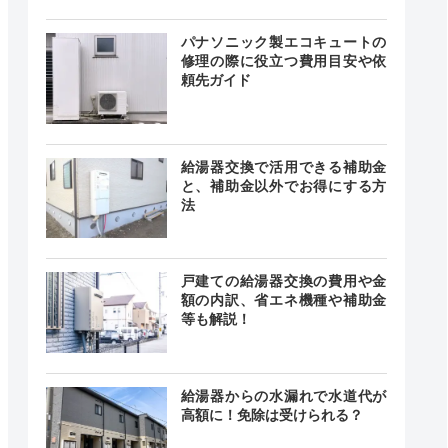
24時間
最短20分
中無休
パナソニック製エコキュートの
修理の際に役立つ費用目安や依
頼先ガイド
時間 年中
無休
最短20分
中無休
給湯器交換で活用できる補助金
と、補助金以外でお得にする方
法
時間365日
対応
最短20分
戸建ての給湯器交換の費用や金
中無休
額の内訳、省エネ機種や補助金
等も解説！
給湯器からの水漏れで水道代が
載なし
記載なし
載なし
高額に！免除は受けられる？