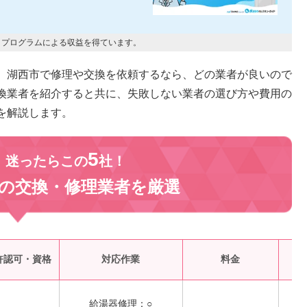
トプログラムによる収益を得ています。
。湖西市で修理や交換を依頼するなら、どの業者が良いので
換業者を紹介すると共に、失敗しない業者の選び方や費用の
を解説します。
5
、迷ったらこの
社！
の交換・修理業者を
厳選
受
許認可・資格
対応作業
料金
給湯器修理：○