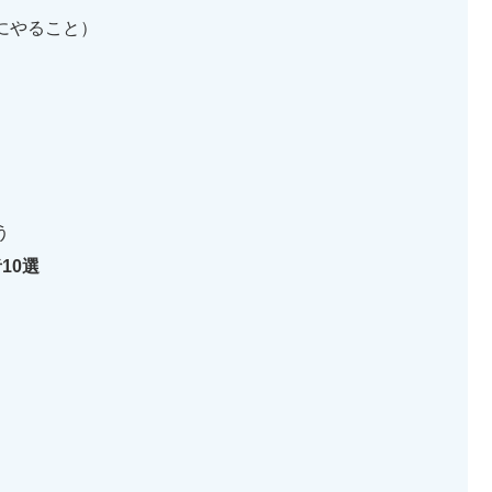
にやること）
う
10選