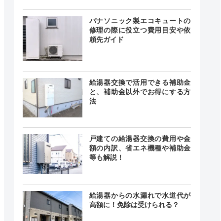
24時間
最短20分
中無休
パナソニック製エコキュートの
修理の際に役立つ費用目安や依
頼先ガイド
0～18:00
記載なし
中無休
給湯器交換で活用できる補助金
と、補助金以外でお得にする方
法
時間 年中
無休
最短20分
中無休
戸建ての給湯器交換の費用や金
額の内訳、省エネ機種や補助金
等も解説！
24時間
最短30分～1
中無休
時間程度
給湯器からの水漏れで水道代が
高額に！免除は受けられる？