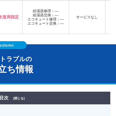
給湯器修理：―
給湯器交換：―
店
水道局指定
サービスなし
エコキュート修理：―
※
エコキュート交換：―
器トラブルの
立ち情報
目次
[閉じる]