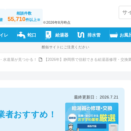
相談件数
55,710
者
件以上
※
※2026年8月時点
イレ
蛇口
給湯器
排水管
お風
酷似サイトにご注意ください
・水道屋が見つかる！
【2026年】静岡県で信頼できる給湯器修理・交換
最終更新日： 2026.7.21
業者おすすめ！