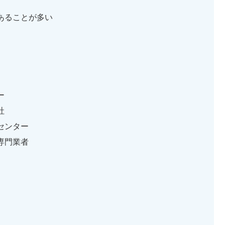
あることが多い
ー
社
センター
専門業者