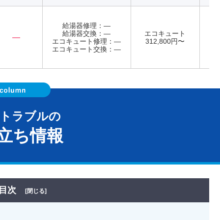
給湯器修理：―
給湯器交換：―
エコキュート
―
エコキュート修理：―
312,800円〜
年
エコキュート交換：―
器トラブルの
立ち情報
目次
[閉じる]