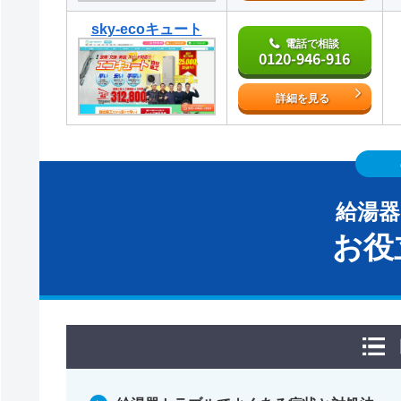
sky-ecoキュート
電話で相談
0120-946-916
詳細を見る
給湯
お役