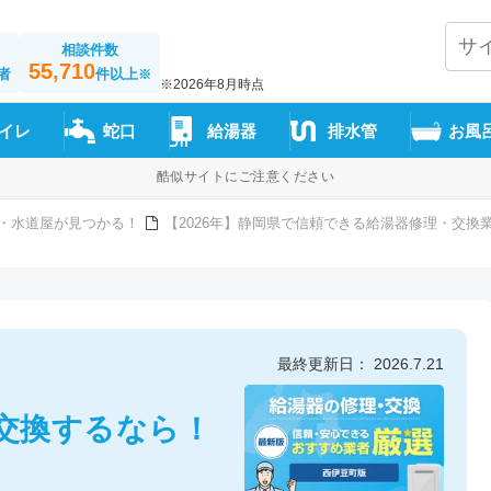
相談件数
55,710
者
件以上
※
※2026年8月時点
イレ
蛇口
給湯器
排水管
お風
酷似サイトにご注意ください
・水道屋が見つかる！
【2026年】静岡県で信頼できる給湯器修理・交換
最終更新日： 2026.7.21
交換するなら！