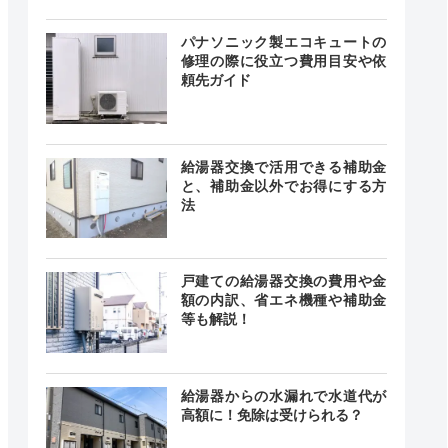
24時間
最短30分
中無休
パナソニック製エコキュートの
修理の際に役立つ費用目安や依
頼先ガイド
0〜18:00
曜日、祝
―
日
給湯器交換で活用できる補助金
と、補助金以外でお得にする方
法
24時間
最短30分
中無休
戸建ての給湯器交換の費用や金
額の内訳、省エネ機種や補助金
等も解説！
載なし
給湯器からの水漏れで水道代が
記載なし
中無休
高額に！免除は受けられる？