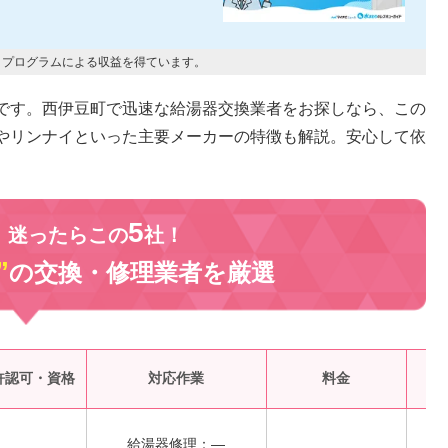
トプログラムによる収益を得ています。
です。西伊豆町で迅速な給湯器交換業者をお探しなら、この
やリンナイといった主要メーカーの特徴も解説。安心して依
5
、迷ったらこの
社！
”
の交換・修理業者を
厳選
受
許認可・資格
対応作業
料金
給湯器修理：―