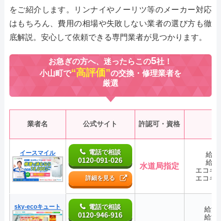
をご紹介します。リンナイやノーリツ等のメーカー対応
はもちろん、費用の相場や失敗しない業者の選び方も徹
底解説。安心して依頼できる専門業者が見つかります。
5
お急ぎの方へ、迷ったらこの
社！
“高評価”
小山町で
の交換・修理業者を
厳選
業者名
公式サイト
許認可・資格
電話で相談
イースマイル
給湯
0120-091-026
給湯
水道局指定
エコキ
エコキ
詳細を見る
sky-ecoキュート
電話で相談
給湯
0120-946-916
給湯
―