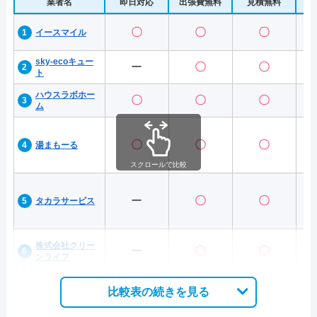
業者名
即日対応
出張費無料
見積無料
水
〇
〇
〇
イースマイル
sky-ecoキュー
ー
〇
〇
ト
ハウスラボホー
〇
〇
〇
ム
〇
〇
〇
湯まもーる
スクロールで比較
ー
〇
〇
タカラサービス
株式会社クリー
ー
〇
〇
ンライフ
比較表の続きを見る