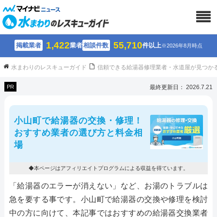
1,422
55,710
掲載業者
業者
相談件数
件以上
※2026年8月時点
水まわりのレスキューガイド
信頼できる給湯器修理業者・水道屋が見つか
PR
最終更新日： 2026.7.21
小山町で給湯器の交換・修理！
おすすめ業者の選び方と料金相
場
◆本ページはアフィリエイトプログラムによる収益を得ています。
「給湯器のエラーが消えない」など、お湯のトラブルは
急を要する事です。小山町で給湯器の交換や修理を検討
中の方に向けて、本記事ではおすすめの給湯器交換業者