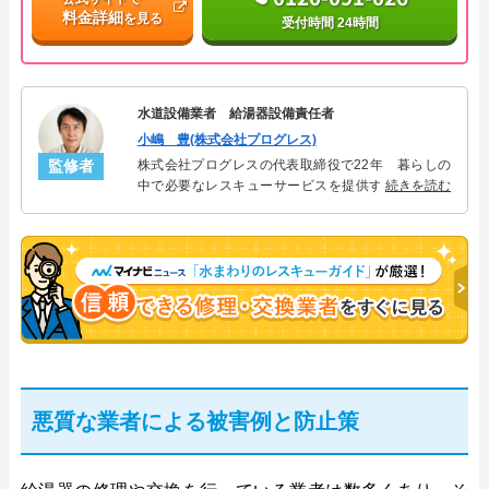
料金詳細
を見る
受付時間 24時間
水道設備業者 給湯器設備責任者
小嶋 豊(株式会社プログレス)
監修者
株式会社プログレスの代表取締役で22年 暮らしの
中で必要なレスキューサービスを提供する株式会社
続きを読む
プログレスにて給湯器設備を担当。水回り業務に15
年従事し、累計500件の給湯器関連のトラブルを解
決。多くのお客様に信頼される「給湯器」のスペシ
ャリスト。
悪質な業者による被害例と防止策