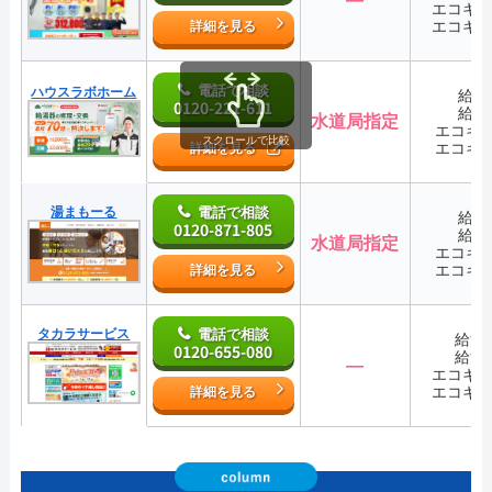
エコキ
エコキ
詳細を見る
電話で相談
ハウスラボホーム
給湯
0120-221-611
給湯
水道局指定
エコキ
スクロールで比較
エコキ
詳細を見る
湯まもーる
電話で相談
給湯
0120-871-805
給湯
水道局指定
エコキ
エコキ
詳細を見る
タカラサービス
電話で相談
給湯
0120-655-080
給湯
―
エコキ
エコキ
詳細を見る