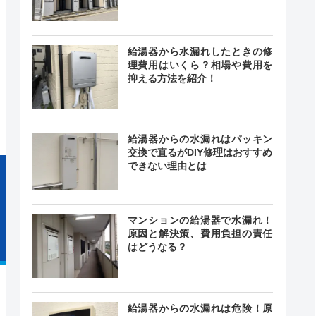
舗によっ
異なる
給湯器から水漏れしたときの修
理費用はいくら？相場や費用を
24時間
抑える方法を紹介！
ー
中無休
給湯器からの水漏れはパッキン
交換で直るがDIY修理はおすすめ
できない理由とは
マンションの給湯器で水漏れ！
原因と解決策、費用負担の責任
はどうなる？
給湯器からの水漏れは危険！原