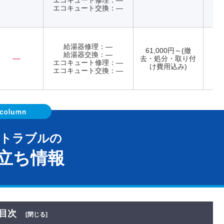
エコキュート修理：―
店
エコキュート交換：―
て
給湯器修理：―
61,000円～(撤
給湯器交換：―
―
去・処分・取り付
エコキュート修理：―
年
け費用込み)
エコキュート交換：―
器トラブルの
立ち情報
目次
[閉じる]