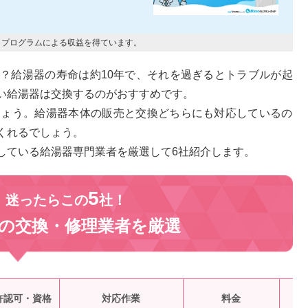
トプログラムによる収益を得ています。
？給湯器の寿命は約10年で、それを過ぎるとトラブルが起
い給湯器は交換するのがおすすめです。
しょう。給湯器本体の販売と交換どちらにも対応しているの
くれるでしょう。
している給湯器専門業者を厳選して6社紹介します。
5
、迷ったらこの
社！
の交換・修理業者を
厳選
受
許認可・資格
対応作業
料金