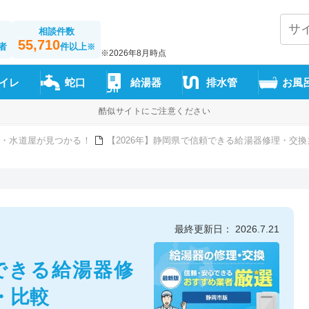
相談件数
55,710
者
件以上
※
※2026年8月時点
イレ
蛇口
給湯器
排水管
お風
酷似サイトにご注意ください
者・水道屋が見つかる！
【2026年】静岡県で信頼できる給湯器修理・交
最終更新日： 2026.7.21
頼できる給湯器修
・比較