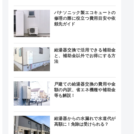
パナソニック製エコキュートの
修理の際に役立つ費用目安や依
24時間
最短20分
頼先ガイド
中無休
給湯器交換で活用できる補助金
時間 年中
と、補助金以外でお得にする方
無休
最短20分
法
中無休
戸建ての給湯器交換の費用や金
0〜18:00
額の内訳、省エネ機種や補助金
曜日、祝
―
等も解説！
日
給湯器からの水漏れで水道代が
高額に！免除は受けられる？
舗によっ
異なる
ー